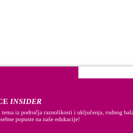
CE
INSIDER
bitelj i žene. Pridružite se zajednici osviještenih lidera.
 tema iz područja raznolikosti i uključenja, rodnog bala
posebne popuste na naše edukacije!
 smo poseban standard – DADFORCE.