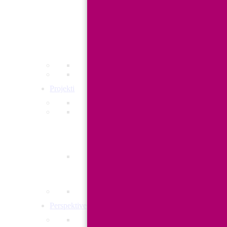
PBZ
Ravnoteža privatnog i poslovnog u fin
Projekti
RE-KREIRAJ ŽIVOT I POSAO ZA 
Uravnotežena roditeljska odgovornost
POBUDIMO JEDNAKOST
JEDNAKOST IN – STEREOTIPI OUT: Nas
Perspektive