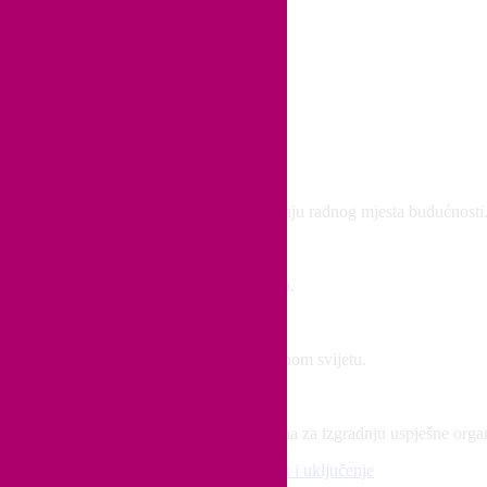
 idejama i praktičnim savjetima za izgradnju radnog mjesta budućnosti
kroz medijske članke, intervjue i gostovanja.
i, pravičnosti i inkluzivnosti u korporativnom svijetu.
eljenim na podacima i praktičnim vodičima za izgradnju uspješne organi