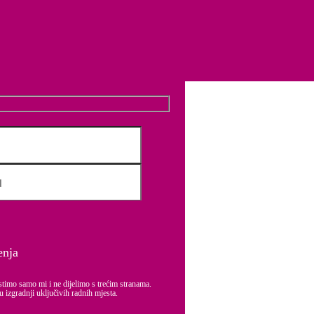
ite Equal Pay Lideri! Postanite predvodnici jednakost plaća u društvu.
e kompanije i iskustvo zaposlenih.
ljivih vrijednosti i poslovanja.
poslodavaca i zaposlenika.
enja
stimo samo mi i ne dijelimo s trećim stranama.
u izgradnji uključivih radnih mjesta.