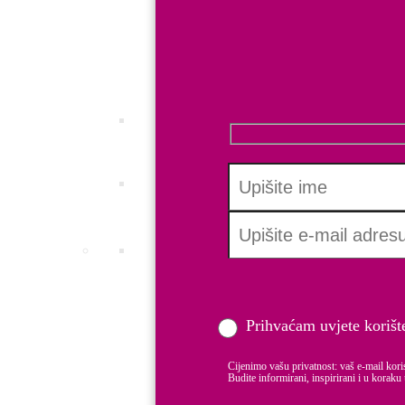
Certificirajte svoje dobre prakse i postan
INC.Q ALL
Saznajte koliko su usklađene politike vaš
Employer branding
Pretvorite svoju tvrtku u brend, prepoznat
Boost learning
Boost e-learning platforma za edukacije 
HR Certifikati
MAMFORCE standard
DADFORCE Standard
Prihvaćam uvjete korišt
INC.Q EQUAL PAY Certifikat
INC.Q ALL
Cijenimo vašu privatnost: vaš e-mail kori
Budite informirani, inspirirani i u koraku 
Strategije i treninzi