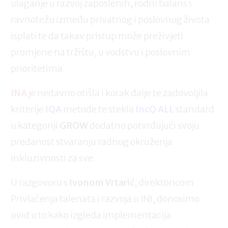
ulaganje u razvoj zaposlenih, rodni balans i
ravnotežu između privatnog i poslovnog života
isplati te da takav pristup može preživjeti
promjene na tržištu, u vodstvu i poslovnim
prioritetima.
INA
je nedavno otišla i korak dalje te zadovoljila
kriterije
IQA
metode te stekla
IncQ ALL
standard
u kategoriji
GROW
dodatno potvrđujući svoju
predanost stvaranju radnog okruženja
inkluzivnosti za sve.
U razgovoru s
Ivonom Vrtarić
, direktoricom
Privlačenja talenata i razvoja u INI, donosimo
uvid u to kako izgleda implementacija