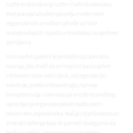
nafte te distribuciji nafte i naftnih derivata.
Kompanija također upravlja modernom
regionalnom mrežom od više od 500
maloprodajnih mjesta u Hrvatskoj i susjednim
zemljama.
U Ini vodim područje privlačenja talenata i
razvoja, što znači da se moj tim bavi cijelim
ciklusom rasta naših ljudi, od regrutacije i
selekcije, preko onboardinga, razvoja
kompetencija i talenata pa sve do strateškog
upravljanja organizacijskom kulturom i
iskustvom zaposlenika. Naš je cilj jednostavan:
stvarati rješenja koja će pomoći kolegama da
budu uspješni, motivirani i prihvaćeni.