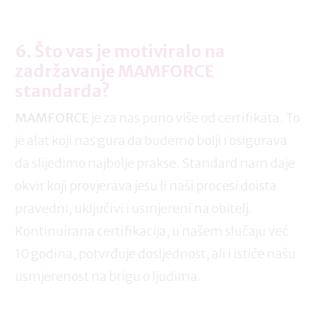
6. Što vas je motiviralo na
zadržavanje MAMFORCE
standarda?
MAMFORCE
je za nas puno više od certifikata. To
je alat koji nas gura da budemo bolji i osigurava
da slijedimo najbolje prakse. Standard nam daje
okvir koji provjerava jesu li naši procesi doista
pravedni, uključivi i usmjereni na obitelj.
Kontinuirana certifikacija, u našem slučaju već
10 godina, potvrđuje dosljednost, ali i ističe našu
usmjerenost na brigu o ljudima.