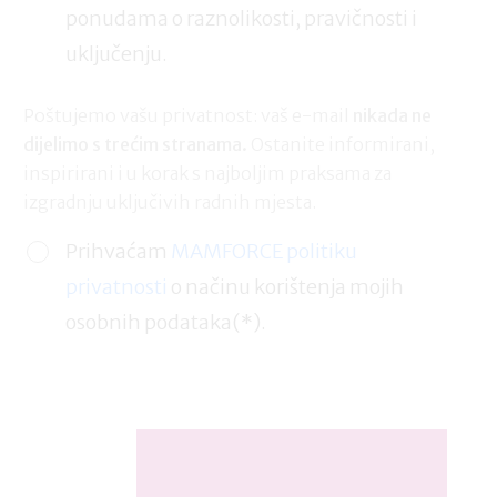
ponudama o raznolikosti, pravičnosti i
uključenju.
Poštujemo vašu privatnost: vaš e-mail
nikada ne
dijelimo s trećim stranama.
Ostanite informirani,
inspirirani i u korak s najboljim praksama za
izgradnju uključivih radnih mjesta.
Prihvaćam
MAMFORCE politiku
privatnosti
o načinu korištenja mojih
osobnih podataka(*).