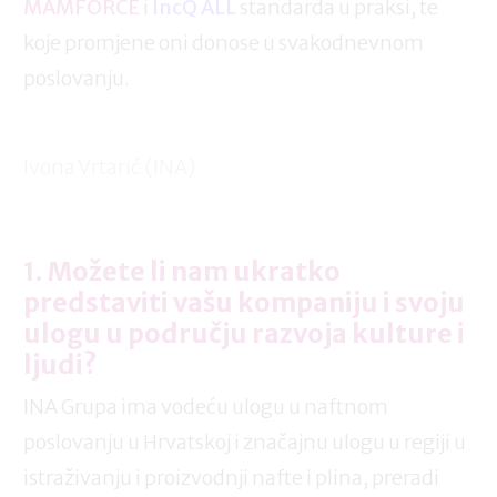
MAMFORCE
i
IncQ ALL
standarda u praksi, te
koje promjene oni donose u svakodnevnom
poslovanju.
Ivona Vrtarić (INA)
1. Možete li nam ukratko
predstaviti vašu kompaniju i svoju
ulogu u području razvoja kulture i
ljudi?
INA Grupa ima vodeću ulogu u naftnom
poslovanju u Hrvatskoj i značajnu ulogu u regiji u
istraživanju i proizvodnji nafte i plina, preradi