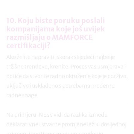
10. Koju biste poruku poslali
kompanijama koje još uvijek
razmišljaju o MAMFORCE
certifikaciji?
Ako želite napraviti iskorak slijedeći najbolje
tržišne trendove, krenite. Proces vas usmjerava i
potiče da stvorite radno okruženje koje je održivo,
uključivo i usklađeno s potrebama moderne
radne snage.
Na primjeru
INE
se vidi da razlika između
deklarativne i stvarne promjene leži u dosljednoj
primjeni i kontinuiranom unapređenju –