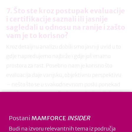
7. Što ste kroz postupak evaluacije
i certifikacije saznali ili jasnije
sagledali u odnosu na ranije i zašto
vam je to korisno?
Kroz detaljnu analizu dobili smo jasniji uvid u to
gdje napredujemo najbrže i gdje još imamo
prostora za rast. Posebno nam je korisno što
evaluacija daje vanjsku, objektivnu perspektivu
– nešto što se u svakodnevnom poslu ponekad
izgubi. To nam pomaže donositi bolje odluke, ali i
činiti male, svakodnevne prilagodbe koje
zaposlenicima puno znače.
Postani
MAMFORCE
INSIDER
Budi na izvoru relevantnih tema iz područja