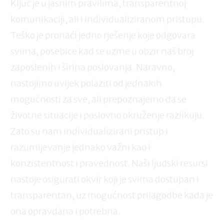
Ključ je u jasnim pravilima, transparentnoj
komunikaciji, ali i individualiziranom pristupu.
Teško je pronaći jedno rješenje koje odgovara
svima, posebice kad se uzme u obzir naš broj
zaposlenih i širina poslovanja. Naravno,
nastojimo uvijek polaziti od jednakih
mogućnosti za sve, ali prepoznajemo da se
životne situacije i poslovno okruženje razlikuju.
Zato su nam individualizirani pristup i
razumijevanje jednako važni kao i
konzistentnost i pravednost. Naši ljudski resursi
nastoje osigurati okvir koji je svima dostupan i
transparentan, uz mogućnost prilagodbe kada je
ona opravdana i potrebna.