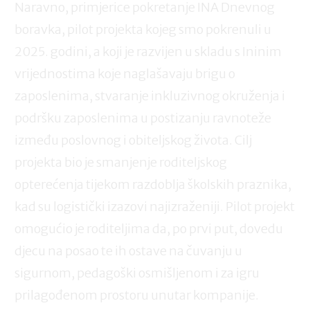
Naravno, primjerice pokretanje INA Dnevnog
boravka, pilot projekta kojeg smo pokrenuli u
2025. godini, a koji je razvijen u skladu s Ininim
vrijednostima koje naglašavaju brigu o
zaposlenima, stvaranje inkluzivnog okruženja i
podršku zaposlenima u postizanju ravnoteže
između poslovnog i obiteljskog života. Cilj
projekta bio je smanjenje roditeljskog
opterećenja tijekom razdoblja školskih praznika,
kad su logistički izazovi najizraženiji. Pilot projekt
omogućio je roditeljima da, po prvi put, dovedu
djecu na posao te ih ostave na čuvanju u
sigurnom, pedagoški osmišljenom i za igru
prilagođenom prostoru unutar kompanije.