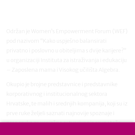
Održan je Women’s Empowerment Forum (WEF)
pod nazivom “Kako uspješno balansirati
privatno i poslovno u obiteljima s dvije karijere?”
u organizaciji Instituta za istraživanja i edukaciju
– Zaposlena mama i Visokog učilišta Algebra.
Okupio je brojne predstavnice i predstavnike
korporativnog i institucionalnog sektora
Hrvatske, te malih i srednjih kompanija, koji su iz
prve ruke željeli saznati najnovije spoznaje i
preporuke za uspješno ostvarivanje ravnoteže
privatnog i poslovnog života u obiteljima s dvije