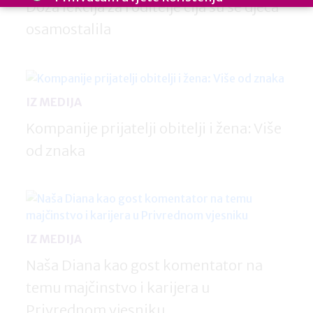
Doza lekcija za roditelje čija su se djeca
Cijenimo vašu privatnost: vaš e-mail koristimo samo mi i ne
osamostalila
dijelimo s trećim stranama. Budite informirani, inspirirani i u
koraku u izgradnji uključivih radnih mjesta.
IZ MEDIJA
Kompanije prijatelji obitelji i žena: Više
od znaka
IZ MEDIJA
Naša Diana kao gost komentator na
temu majčinstvo i karijera u
Privrednom vjesniku