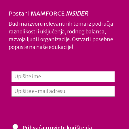
karijere.
Postani
MAMFORCE
INSIDER
Link na cijeli članak pronađite
OVDJE
,
kao i
PDF
.
Budi na izvoru relevantnih tema iz područja
raznolikosti i uključenja, rodnog balansa,
razvoja ljudi i organizacije. Ostvari i posebne
popuste na naše edukacije!
BLOG
Prihvaćam uvjete korištenja