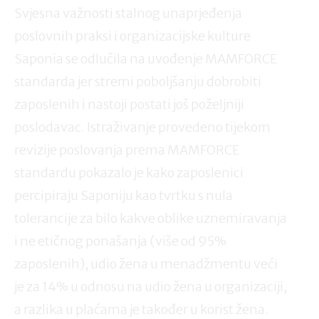
Svjesna važnosti stalnog unaprjeđenja
poslovnih praksi i organizacijske kulture
Saponia se odlučila na uvođenje MAMFORCE
standarda jer stremi poboljšanju dobrobiti
zaposlenih i nastoji postati još poželjniji
poslodavac. Istraživanje provedeno tijekom
revizije poslovanja prema MAMFORCE
standardu pokazalo je kako zaposlenici
percipiraju Saponiju kao tvrtku s nula
tolerancije za bilo kakve oblike uznemiravanja
i ne etičnog ponašanja (više od 95%
zaposlenih), udio žena u menadžmentu veći
je za 14% u odnosu na udio žena u organizaciji,
a razlika u plaćama je također u korist žena.