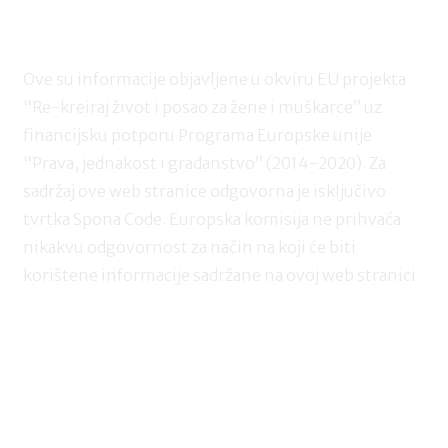
Ove su informacije objavljene u okviru EU projekta
“Re-kreiraj život i posao za žene i muškarce” uz
financijsku potporu Programa Europske unije
“Prava, jednakost i građanstvo” (2014-2020). Za
sadržaj ove web stranice odgovorna je isključivo
tvrtka Spona Code. Europska komisija ne prihvaća
nikakvu odgovornost za način na koji će biti
korištene informacije sadržane na ovoj web stranici.
POBUDIMO JEDNAKOST – Nastavnici za
buduće generacije