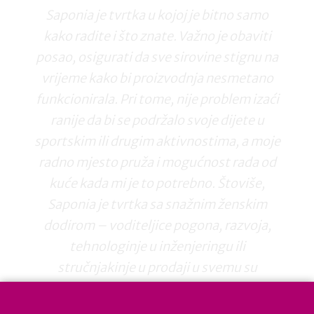
Saponia je tvrtka u kojoj je bitno samo
kako radite i što znate. Važno je obaviti
posao, osigurati da sve sirovine stignu na
vrijeme kako bi proizvodnja nesmetano
funkcionirala. Pri tome, nije problem izaći
ranije da bi se podržalo svoje dijete u
sportskim ili drugim aktivnostima, a moje
radno mjesto pruža i mogućnost rada od
kuće kada mi je to potrebno. Štoviše,
Saponia je tvrtka sa snažnim ženskim
dodirom – voditeljice pogona, razvoja,
tehnologinje u inženjeringu ili
stručnjakinje u prodaji u svemu su
ravnopravne svojim muškim kolegama i
daju svoj doprinos napredovanju tvrtke.