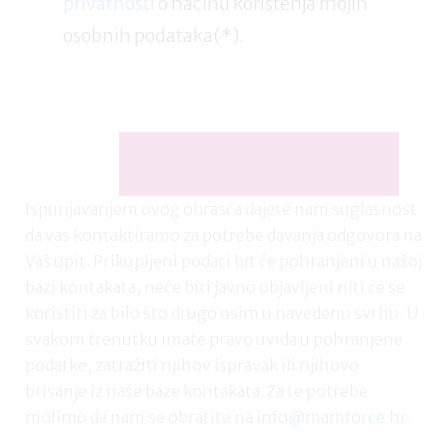
privatnosti
o načinu korištenja mojih
osobnih podataka(*).
Ispunjavanjem ovog obrasca dajete nam suglasnost
da vas kontaktiramo za potrebe davanja odgovora na
Vaš upit. Prikupljeni podaci bit će pohranjeni u našoj
bazi kontakata, neće biti javno objavljeni niti će se
koristiti za bilo što drugo osim u navedenu svrhu. U
svakom trenutku imate pravo uvida u pohranjene
podatke, zatražiti njihov ispravak ili njihovo
brisanje iz naše baze kontakata. Za te potrebe
molimo da nam se obratite na
info@mamforce.hr
.