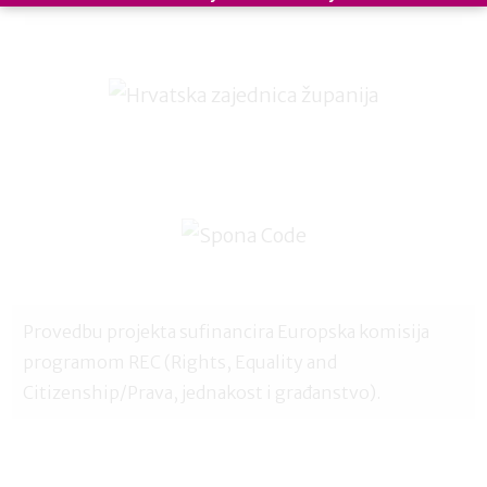
Cijenimo vašu privatnost: vaš e-mail koristimo samo mi i ne
dijelimo s trećim stranama. Budite informirani, inspirirani i u
koraku u izgradnji uključivih radnih mjesta.
Provedbu projekta sufinancira Europska komisija
programom REC (Rights, Equality and
Citizenship/Prava, jednakost i građanstvo).