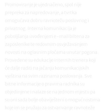
Promoviranje je ujednačeno, spol nije
prepreka za napredovanje, a tvrtka
omogućava dobru ravnotežu poslovnog i
privatnog. Interna komunikacija je
poboljšanja uvođenjem e-mail biltena za
zaposlenike te redovnim osvježavanjem
novosti na oglasnim pločama unutar pogona.
Provedene su edukacije internih trenera koji
će dalje raditi na jačanju komunikacijskih
vještina na svim razinama poslovanja. Sve
bitne informacije o pravima radnika su
objedinjene i nalaze se na jednom mjestu pa
su oni sada bolje obaviješteni o mogućnostima
koje im se pružaju za ostvarivanje ravnoteže