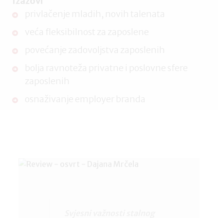
Izazovi
privlačenje mladih, novih talenata
veća fleksibilnost za zaposlene
povećanje zadovoljstva zaposlenih
bolja ravnoteža privatne i poslovne sfere
zaposlenih
osnaživanje employer branda
Svjesni važnosti stalnog