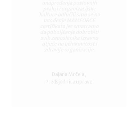
unapređenja poslovnih
praksi i organizacijske
kulture odlučili smo se na
uvođenje MAMFORCE
certifikata jer smatramo
da poboljšanje dobrobiti
svih zaposlenika izravno
utječe na učinkovitost i
zdravlje organizacije.
Dajana Mrčela,
Predsjednica uprave