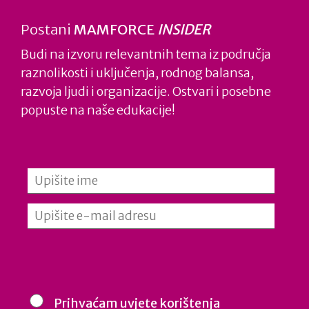
Kod nas je sasvim normalno da žena
Postani
MAMFORCE
INSIDER
obavlja „muški“ posao i obratno. I to je
Budi na izvoru relevantnih tema iz područja
razlog zašto volim biti dio ove firme i boriti
raznolikosti i uključenja, rodnog balansa,
se za njezin napredak.
razvoja ljudi i organizacije. Ostvari i posebne
popuste na naše edukacije!
NOSITELJ PROJEKTA
Prihvaćam uvjete korištenja
PARTNERI