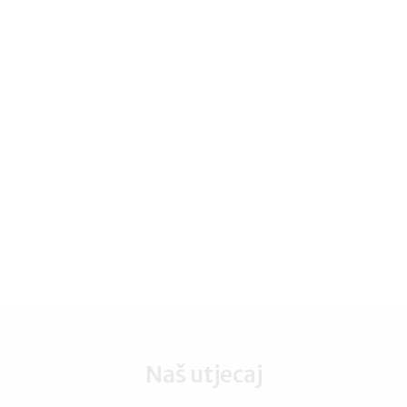
RE-KREIRAJ ŽIVOT I POSAO ZA ŽENE I
MUŠKARCE – uravnotežena roditeljska
odgovornost
Naš utjecaj