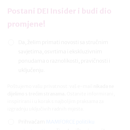
Postani DEI Insider i budi dio
promjene!
Da, želim primati novosti sa stručnim
savjetima, osvrtima i ekskluzivnim
ponudama o raznolikosti, pravičnosti i
uključenju.
Poštujemo vašu privatnost: vaš e-mail
nikada ne
dijelimo s trećim stranama.
Ostanite informirani,
inspirirani i u korak s najboljim praksama za
izgradnju uključivih radnih mjesta.
Prihvaćam
MAMFORCE politiku