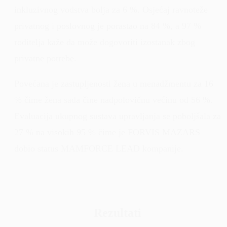
inkluzivnog vodstva bolja za 6 %. Osjećaj ravnoteže
privatnog i poslovnog je porastao na 84 %, a 97 %
roditelja kaže da može dogovoriti izostanak zbog
privatne potrebe.
Povećana je zastupljenosti žena u menadžmentu za 16
% čime žena sada čine nadpolovičnu većinu od 56 %.
Evaluacija ukupnog sustava upravljanja se poboljšala za
27 % na visokih 95 % čime je FORVIS MAZARS
dobio status MAMFORCE LEAD kompanije.
Rezultati