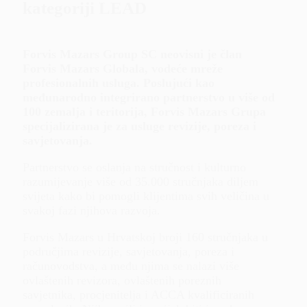
kategoriji LEAD
Forvis Mazars Group SC neovisni je član
Forvis Mazars Globala, vodeće mreže
profesionalnih usluga. Poslujući kao
međunarodno integrirano partnerstvo u više od
100 zemalja i teritorija, Forvis Mazars Grupa
specijalizirana je za usluge revizije, poreza i
savjetovanja.
Partnerstvo se oslanja na stručnost i kulturno
razumijevanje više od 35.000 stručnjaka diljem
svijeta kako bi pomogli klijentima svih veličina u
svakoj fazi njihova razvoja.
Forvis Mazars u Hrvatskoj broji 160 stručnjaka u
područjima revizije, savjetovanja, poreza i
računovodstva, a među njima se nalazi više
ovlaštenih revizora, ovlaštenih poreznih
savjetnika, procjenitelja i ACCA kvalificiranih