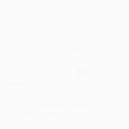
zaposlenih. Njihov cilj je uvijek biti iznad
očekivanja i potreba klijenata. Stoga posvećuju
dužnu pozornost obrazovanju, poštenju i
poštivanju zakona te principu vrijednost za novac.
Integritet, odgovornost, raznolikost i poštovanje,
tehnička izvrsnost i neovisnost su vrijednosti
kojima se vode u uspostavljanju svih procesa
unutar Forvis Mazarsa što im omogućuje uspješnu
suradnju s ljudima i tvrtkama koji dijele iste
vrijednosti, viziju i ciljeve.
Otvoreni poslovi
Izazovi
strukturiranje poslovnih procesa s obzirom na
tranziciju iz obiteljske tvrtke u veću organizaciju
povećanje angažiranosti zaposlenih
poboljšanje komunikacije u organizaciji
unapređenje kulture podrške i fleksibilnosti