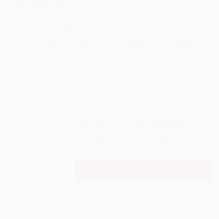
Da, želim primati novosti sa stručnim savjetima,
osvrtima i ekskluzivnim ponudama o raznolikosti,
pravičnosti i uključenju.
Poštujemo vašu privatnost: vaš e-mail
nikada ne dijelimo s
trećim stranama.
Ostanite informirani, inspirirani i u korak s
najboljim praksama za izgradnju uključivih radnih mjesta.
Prihvaćam
MAMFORCE politiku privatnosti
o
načinu korištenja mojih osobnih podataka(*).
Ispunjavanjem
ovog obrasca
dajete nam
suglasnost da vas kontaktiramo za potrebe davanja odgovora
na Vaš upit. Prikupljeni podaci bit će pohranjeni u našoj bazi
kontakata, neće biti javno objavljeni niti će se koristiti za bilo