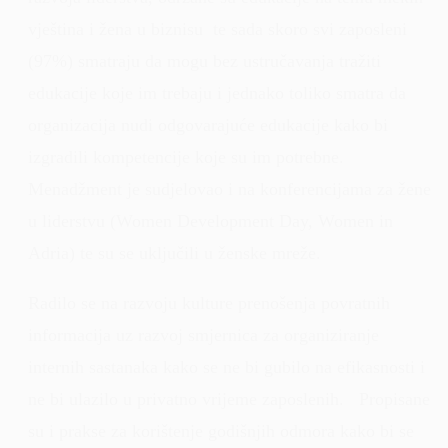
vještina i žena u biznisu te sada skoro svi zaposleni
(97%) smatraju da mogu bez ustručavanja tražiti
edukacije koje im trebaju i jednako toliko smatra da
organizacija nudi odgovarajuće edukacije kako bi
izgradili kompetencije koje su im potrebne.
Menadžment je sudjelovao i na konferencijama za žene
u liderstvu (Women Development Day, Women in
Adria) te su se uključili u ženske mreže.
Radilo se na razvoju kulture prenošenja povratnih
informacija uz razvoj smjernica za organiziranje
internih sastanaka kako se ne bi gubilo na efikasnosti i
ne bi ulazilo u privatno vrijeme zaposlenih. Propisane
su i prakse za korištenje godišnjih odmora kako bi se