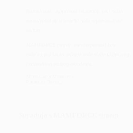
Raznolikost, uključivost i dobrobit svih naših
zaposlenika su u temelju naše organizacijske
kulture.
MAMFORCE projekt smo prepoznali kao
odličnu priliku za jačanje naše vizije uključivog
i raznolikog radnog okruženja.
Mirela Copot Marjanović,
Partnerica, Revizija
Suradnja s MAMFORCE timom