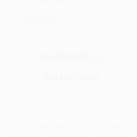
u dobrom smjeru i to nam je izuzetno važno.
Kristijan Cinotti,
Managing Partner
MAMFORCE
partnerstvo
Tijekom MAMFORCE certifikacije, održano je više
edukacija s područja dobrobiti, uveden je program
razvoja liderstva, održane su edukacije na temu mekih