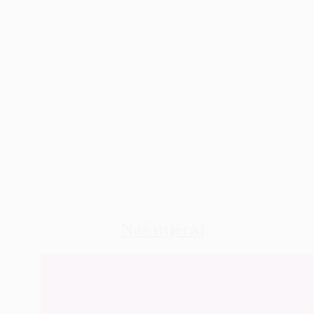
RE-KREIRAJ ŽIVOT I POSAO ZA ŽENE I MUŠK
uravnotežena roditeljska odgovornost
Naš utjecaj