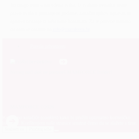
što drugo osim u navedenu svrhu. U svakom trenutku imate
pravo uvida u pohranjene podatke, zatražiti njihov ispravak ili
njihovo brisanje iz naše baze kontakata. Za te potrebe molimo
da nam se obratite na
info@mamforce.hr
.
Pravila privatnosti
Nemoj otići dok ne postaneš MAMFORCE Insider!
MAMFORCE ©2026
Koristimo kolačiće (
cookies
) kako bi pružili optimalno korisničko
iskustvo. Korištenjem naše stranice smatrat ćemo da se slažete s time.
Slažem se
Pročitaj više