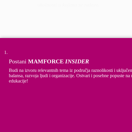
okolnosti u kojima se nalaze.
NOSITELJ PROJEKTA
Postani
MAMFORCE
INSIDER
Budi na izvoru relevantnih tema iz područja raznolikosti i uključe
balansa, razvoja ljudi i organizacije. Ostvari i posebne popuste na
edukacije!
PARTNERI
Provedbu projekta sufinancira Europska komisija
programom REC (Rights, Equality and Citizenship/Prava,
jednakost i građanstvo).