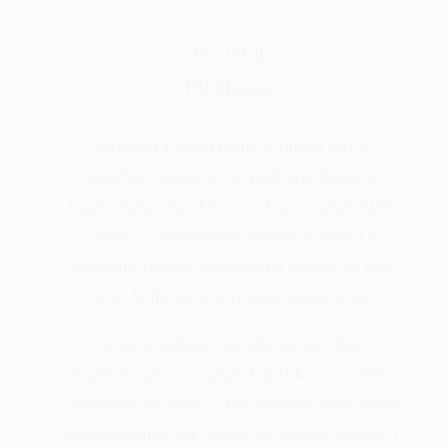
Ana Talajić,
HR Manager
Suradnja s MAMFORCE timom nas je
posebno usmjerila na područje ženskog
leadershipa i na aktivnosti koje će doprinijeti
razvoju i zadržavanju ženskih talenata te
stvaranju radnog okruženja u kojima će žene
moći bolje iskoristiti svoje potencijale.
Ovom vrijednom suradnjom smo htjeli
istaknuti važnost jednakih prilika za osobni i
profesionalni razvoj i biti podrška svim našim
zaposlenicima bez obzira na životne odabire i