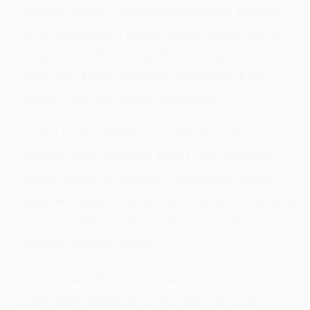
osigurale zamjene i nesmetano odmaranje. Razvijen je i
sustav financijskog i nefinancijskog nagrađivanja te je
omogućena objektivna mjerljivost kompetencija i
učinka kroz ključne indikatore uspješnosti (KPI) i
razvojne alate koji su lišeni pristranosti.
Uveden je niz pogodnosti za roditelje kao što je
slobodan dan za polazak u školu i vrtić, prilagodba
radnog vremena po povratku s roditeljskog dopusta
sukladno željama roditelja te pravo prvenstva pri izboru
vremena godišnjeg odmora. Aktivno se radilo i na
promociji očinskog dopusta.
Kao rezultat svih provedenih aktivnosti poraslo je i
zadovoljstvo zaposlenih za 5%, dok je procjena