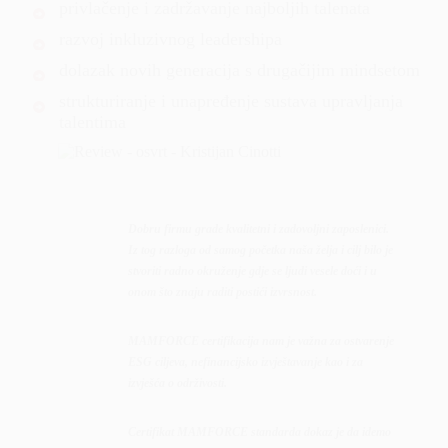
privlačenje i zadržavanje najboljih talenata
razvoj inkluzivnog leadershipa
dolazak novih generacija s drugačijim mindsetom
strukturiranje i unapređenje sustava upravljanja
talentima
Dobru firmu grade kvalitetni i zadovoljni zaposlenici.
Iz tog razloga od samog početka naša želja i cilj bilo je
stvoriti radno okruženje gdje se ljudi vesele doći i u
onom što znaju raditi postići izvrsnost.
MAMFORCE certifikacija nam je važna za ostvarenje
ESG ciljeva, nefinancijsko izvještavanje kao i za
izvješća o održivosti.
Certifikat MAMFORCE standarda dokaz je da idemo