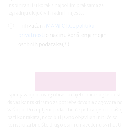
inspirirani i u korak s najboljim praksama za
izgradnju uključivih radnih mjesta.
Prihvaćam
MAMFORCE politiku
privatnosti
o načinu korištenja mojih
osobnih podataka(*).
Ispunjavanjem ovog obrasca dajete nam suglasnost
da vas kontaktiramo za potrebe davanja odgovora na
Vaš upit. Prikupljeni podaci bit će pohranjeni u našoj
bazi kontakata, neće biti javno objavljeni niti će se
koristiti za bilo što drugo osim u navedenu svrhu. U