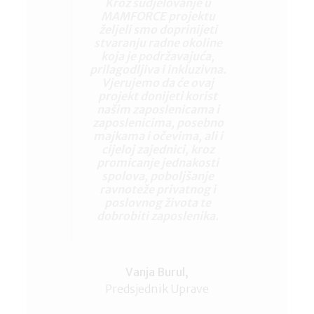
Kroz sudjelovanje u
MAMFORCE projektu
željeli smo doprinijeti
stvaranju radne okoline
koja je podržavajuća,
prilagodljiva i inkluzivna.
Vjerujemo da će ovaj
projekt donijeti korist
našim zaposlenicama i
zaposlenicima, posebno
majkama i očevima, ali i
cijeloj zajednici, kroz
promicanje jednakosti
spolova, poboljšanje
ravnoteže privatnog i
poslovnog života te
dobrobiti zaposlenika.
Vanja Burul,
Predsjednik Uprave