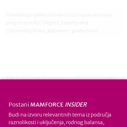
Provedbu projekta sufinancira Europska komisija
programom REC (Rights, Equality and
Citizenship/Prava, jednakost i građanstvo).
Ove su informacije objavljene u okviru EU projekta
“Re-kreiraj život i posao za žene i muškarce” uz
financijsku potporu Programa Europske unije
“Prava, jednakost i građanstvo” (2014-2020). Za
Postani
MAMFORCE
INSIDER
sadržaj ove web stranice odgovorna je isključivo
Budi na izvoru relevantnih tema iz područja
tvrtka Spona Code. Europska komisija ne prihvaća
raznolikosti i uključenja, rodnog balansa,
nikakvu odgovornost za način na koji će biti