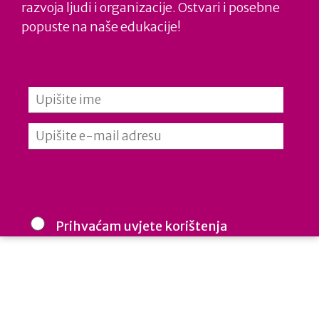
razvoja ljudi i organizacije. Ostvari i posebne
korištene informacije sadržane na ovoj web stranici.
popuste na naše edukacije!
POBUDIMO JEDNAKOST – Nastavnici za
buduće generacije
Prihvaćam uvjete korištenja
Cijenimo vašu privatnost: vaš e-mail koristimo samo mi i ne
dijelimo s trećim stranama. Budite informirani, inspirirani i u
koraku u izgradnji uključivih radnih mjesta.
MI MOŽEMO JEDNAKO – Djeca i mladi za
otklanjanje stereotipa o muškarcima i