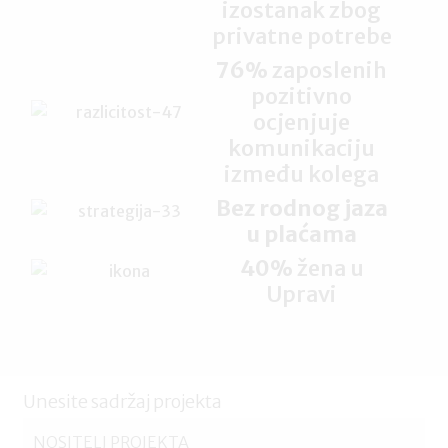
izostanak zbog
privatne potrebe
76%
zaposlenih
pozitivno
ocjenjuje
komunikaciju
između kolega
Bez rodnog jaza
u plaćama
40%
žena u
Upravi
Unesite sadržaj projekta
NOSITELJ PROJEKTA