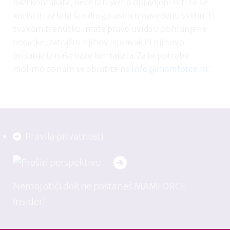
bazi kontakata, neće biti javno objavljeni niti će se
koristiti za bilo što drugo osim u navedenu svrhu. U
svakom trenutku imate pravo uvida u pohranjene
podatke, zatražiti njihov ispravak ili njihovo
brisanje iz naše baze kontakata. Za te potrebe
molimo da nam se obratite na
info@mamforce.hr
.
Pravila privatnosti
Nemoj otići dok ne postaneš MAMFORCE
Insider!