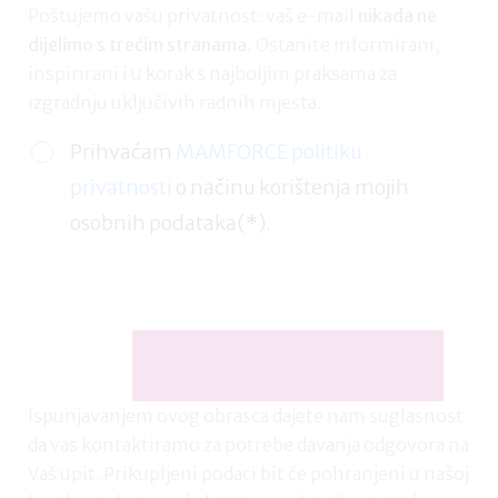
Poštujemo vašu privatnost: vaš e-mail
nikada ne
dijelimo s trećim stranama.
Ostanite informirani,
inspirirani i u korak s najboljim praksama za
izgradnju uključivih radnih mjesta.
Prihvaćam
MAMFORCE politiku
privatnosti
o načinu korištenja mojih
osobnih podataka(*).
Ispunjavanjem ovog obrasca dajete nam suglasnost
da vas kontaktiramo za potrebe davanja odgovora na
Vaš upit. Prikupljeni podaci bit će pohranjeni u našoj