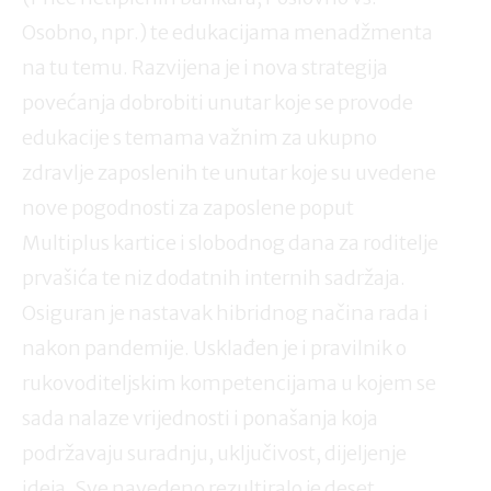
Osobno, npr.) te edukacijama menadžmenta
na tu temu. Razvijena je i nova strategija
povećanja dobrobiti unutar koje se provode
edukacije s temama važnim za ukupno
zdravlje zaposlenih te unutar koje su uvedene
nove pogodnosti za zaposlene poput
Multiplus kartice i slobodnog dana za roditelje
prvašića te niz dodatnih internih sadržaja.
Osiguran je nastavak hibridnog načina rada i
nakon pandemije. Usklađen je i pravilnik o
rukovoditeljskim kompetencijama u kojem se
sada nalaze vrijednosti i ponašanja koja
podržavaju suradnju, uključivost, dijeljenje
ideja. Sve navedeno rezultiralo je deset