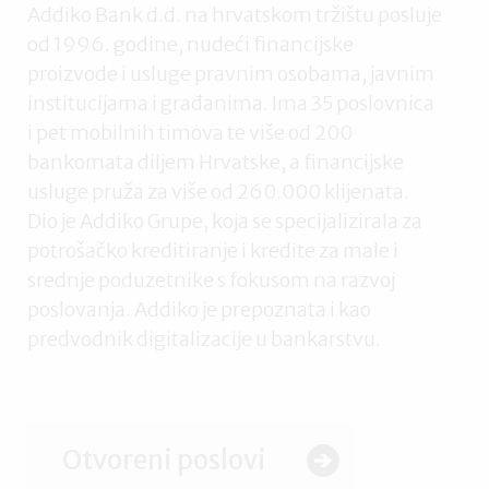
Addiko Bank d.d. na hrvatskom tržištu posluje
od 1996. godine, nudeći financijske
proizvode i usluge pravnim osobama, javnim
institucijama i građanima. Ima 35 poslovnica
i pet mobilnih timova te više od 200
bankomata diljem Hrvatske, a financijske
usluge pruža za više od 260.000 klijenata.
Dio je Addiko Grupe, koja se specijalizirala za
potrošačko kreditiranje i kredite za male i
srednje poduzetnike s fokusom na razvoj
poslovanja. Addiko je prepoznata i kao
predvodnik digitalizacije u bankarstvu.
Otvoreni poslovi