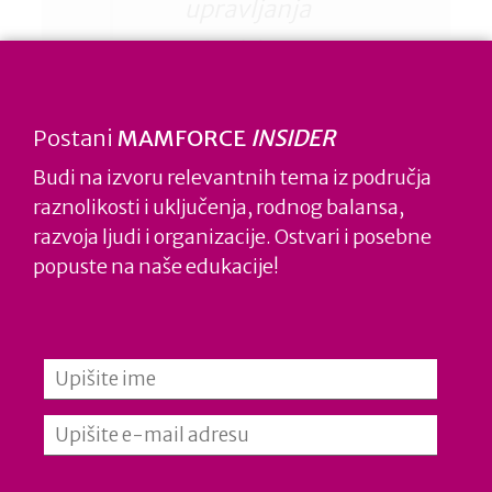
upravljanja
ljudskim
potencijalima
potvrđena je i
Postani
MAMFORCE
INSIDER
MAMFORCE
Budi na izvoru relevantnih tema iz područja
raznolikosti i uključenja, rodnog balansa,
certifikatom.
razvoja ljudi i organizacije. Ostvari i posebne
Suradnja u procesu
popuste na naše edukacije!
certifikacije bila je
ugodna, otvorena,
konstruktivna i
korisna.
Zahvaljujemo