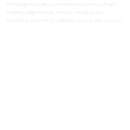
tvrtka Spona Code. Europska komisija ne prihvaća
nikakvu odgovornost za način na koji će biti
korištene informacije sadržane na ovoj web stranici.
POBUDIMO JEDNAKOST – Nastavnici za
buduće generacije