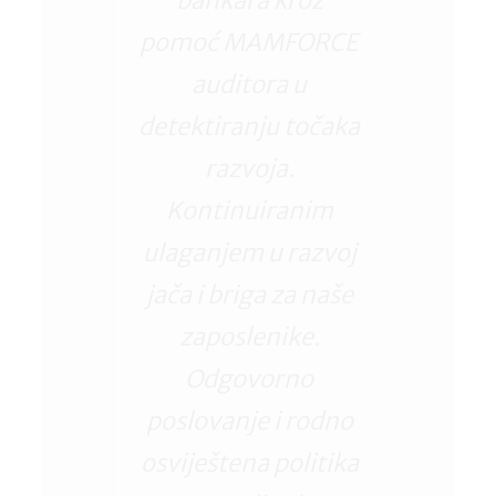
bankara kroz
pomoć MAMFORCE
auditora u
detektiranju točaka
razvoja.
Kontinuiranim
ulaganjem u razvoj
jača i briga za naše
zaposlenike.
Odgovorno
poslovanje i rodno
osviještena politika