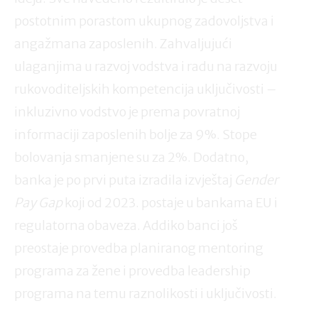
postotnim porastom ukupnog zadovoljstva i
angažmana zaposlenih. Zahvaljujući
ulaganjima u razvoj vodstva i radu na razvoju
rukovoditeljskih kompetencija uključivosti –
inkluzivno vodstvo je prema povratnoj
informaciji zaposlenih bolje za 9%. Stope
bolovanja smanjene su za 2%. Dodatno,
banka je po prvi puta izradila izvještaj
Gender
Pay Gap
koji od 2023. postaje u bankama EU i
regulatorna obaveza. Addiko banci još
preostaje provedba planiranog mentoring
programa za žene i provedba leadership
programa na temu raznolikosti i uključivosti.