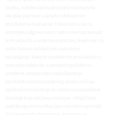
audita, Addiko banka je uspješno postavila
akcijske planove u skladu s dobivenim
rezultatima evaluacije. Fokusirali su se na
obiteljsku odgovornost i rodnu ravnopravnost
te ih uključili u svoje nove politike, kojima je cilj
rodni balans na ključnim razinama
upravljanja. Kako bi se otklonile pristranosti u
postupku selekcije u postojeće politike su
uvedene i preporuke o zapošljavanju
kandidata podzastupljenog spola u slučaju
izjednačenih kriterija te rodno uravnotežene
komisije koja održava intervjue. Uključivost
podržavaju komunikacijom na internoj mreži
(Priče netipičnih bankara, Poslovno vs.