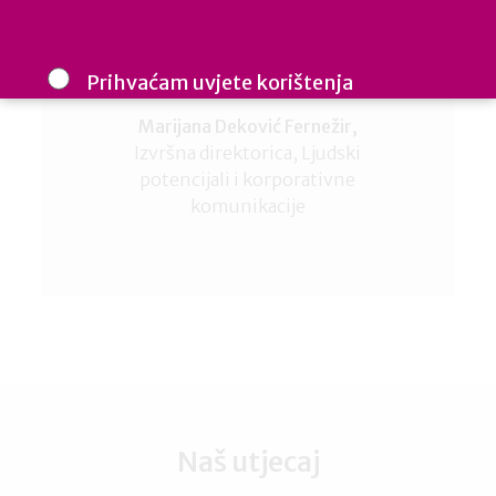
MAMFORCE timu!
Prihvaćam uvjete korištenja
Cijenimo vašu privatnost: vaš e-mail koristimo samo mi i ne
Marijana Deković Fernežir,
dijelimo s trećim stranama. Budite informirani, inspirirani i u
koraku u izgradnji uključivih radnih mjesta.
Izvršna direktorica, Ljudski
potencijali i korporativne
komunikacije
Naš utjecaj