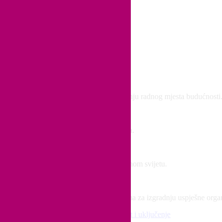
 idejama i praktičnim savjetima za izgradnju radnog mjesta budućnosti
kroz medijske članke, intervjue i gostovanja.
i, pravičnosti i inkluzivnosti u korporativnom svijetu.
eljenim na podacima i praktičnim vodičima za izgradnju uspješne organi