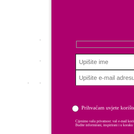
Certificirajte svoje dobre prakse i postan
INC.Q ALL
Saznajte koliko su usklađene politike vaš
Employer branding
Pretvorite svoju tvrtku u brend, prepoznat
Boost learning
Boost e-learning platforma za edukacije 
HR Certifikati
MAMFORCE standard
DADFORCE Standard
Prihvaćam uvjete korišt
INC.Q EQUAL PAY Certifikat
INC.Q ALL
Cijenimo vašu privatnost: vaš e-mail kori
Budite informirani, inspirirani i u koraku 
Strategije i treninzi