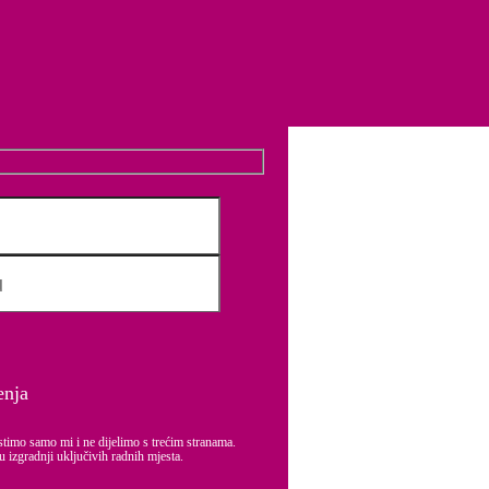
ite Equal Pay Lideri! Postanite predvodnici jednakost plaća u društvu.
e kompanije i iskustvo zaposlenih.
ljivih vrijednosti i poslovanja.
poslodavaca i zaposlenika.
enja
stimo samo mi i ne dijelimo s trećim stranama.
u izgradnji uključivih radnih mjesta.