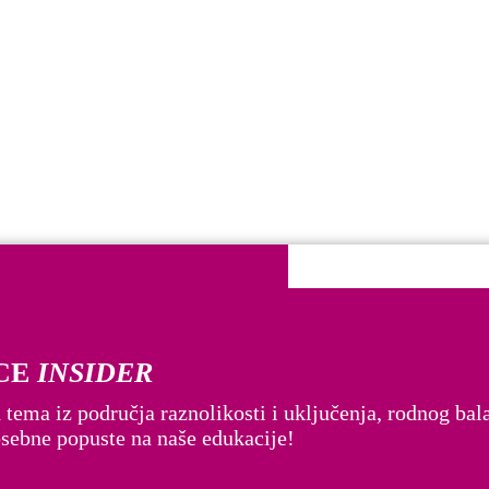
CE
INSIDER
bitelj i žene. Pridružite se zajednici osviještenih lidera.
 tema iz područja raznolikosti i uključenja, rodnog bala
posebne popuste na naše edukacije!
 smo poseban standard – DADFORCE.