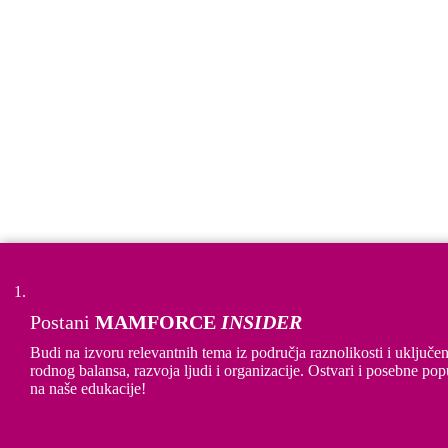
Postani
MAMFORCE
INSIDER
Preuzmi MAMFORCE brošuru!
Budi na izvoru relevantnih tema iz područja raznolikosti i uključen
rodnog balansa, razvoja ljudi i organizacije. Ostvari i posebne pop
na naše edukacije!
Please select: