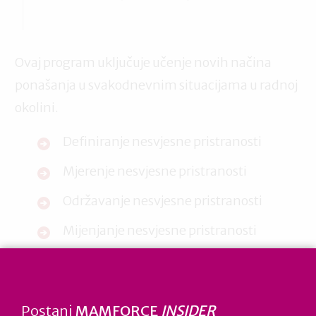
Ovaj program uključuje učenje novih načina
ponašanja u svakodnevnim situacijama u radnoj
okolini.
Definiranje nesvjesne pristranosti
Mjerenje nesvjesne pristranosti
Održavanje nesvjesne pristranosti
Mijenjanje nesvjesne pristranosti
Postani
MAMFORCE
INSIDER