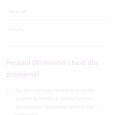
koraku u izgradnji uključivih radnih mjesta.
Postani DEI Insider i budi dio
promjene!
Da, želim primati novosti sa stručnim
savjetima, osvrtima i ekskluzivnim
ponudama o raznolikosti, pravičnosti i
uključenju.