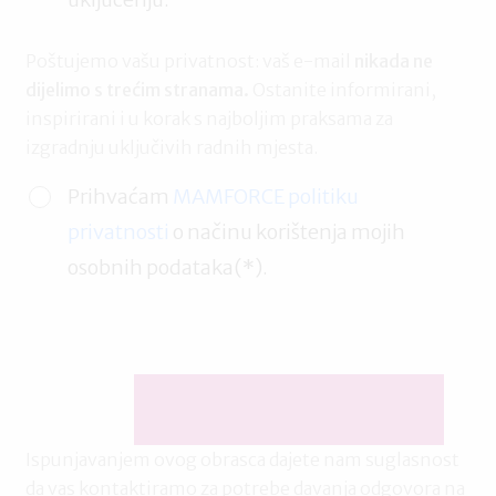
Poštujemo vašu privatnost: vaš e-mail
nikada ne
dijelimo s trećim stranama.
Ostanite informirani,
inspirirani i u korak s najboljim praksama za
izgradnju uključivih radnih mjesta.
Prihvaćam
MAMFORCE politiku
privatnosti
o načinu korištenja mojih
osobnih podataka(*).
Ispunjavanjem ovog obrasca dajete nam suglasnost
da vas kontaktiramo za potrebe davanja odgovora na