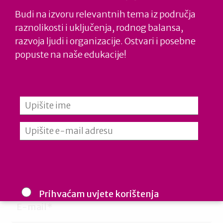
Please select:
Budi na izvoru relevantnih tema iz područja
raznolikosti i uključenja, rodnog balansa,
Pravna osoba
razvoja ljudi i organizacije. Ostvari i posebne
popuste na naše edukacije!
Fizička osoba
Prihvaćam uvjete korištenja
Cijenimo vašu privatnost: vaš e-mail koristimo samo mi i ne
dijelimo s trećim stranama. Budite informirani, inspirirani i u