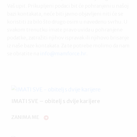
Vaš upit. Prikupljeni podaci bit će pohranjeni u našoj
bazi kontakata, neće biti javno objavljeni niti će se
koristiti za bilo što drugo osim u navedenu svrhu. U
svakom trenutku imate pravo uvida u pohranjene
podatke, zatražiti njihov ispravak ili njihovo brisanje
iz naše baze kontakata. Za te potrebe molimo da nam
se obratite na
info@mamforce.hr
.
IMATI SVE – obitelj s dvije karijere
ZANIMA ME