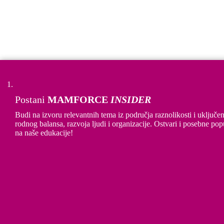
Postani
MAMFORCE
INSIDER
Budi na izvoru relevantnih tema iz područja raznolikosti i uključen
Preuzmite publikaciju
rodnog balansa, razvoja ljudi i organizacije. Ostvari i posebne pop
na naše edukacije!
Please select:
Fizička osoba
Pravna osoba