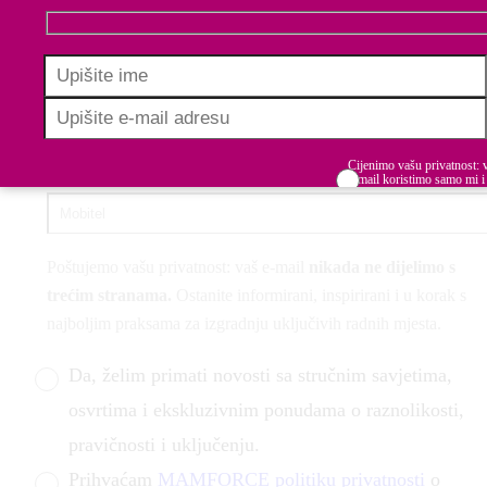
Cijenimo vašu privatnost: 
e-mail koristimo samo mi i
dijelimo s trećim stranama.
Budite informirani, inspirirani i u koraku u
Prihvaćam uvjete korište
izgradnji uključivih radnih mjesta.
Poštujemo vašu privatnost: vaš e-mail
nikada ne dijelimo s
trećim stranama.
Ostanite informirani, inspirirani i u korak s
najboljim praksama za izgradnju uključivih radnih mjesta.
Da, želim primati novosti sa stručnim savjetima,
osvrtima i ekskluzivnim ponudama o raznolikosti,
pravičnosti i uključenju.
Prihvaćam
MAMFORCE politiku privatnosti
o