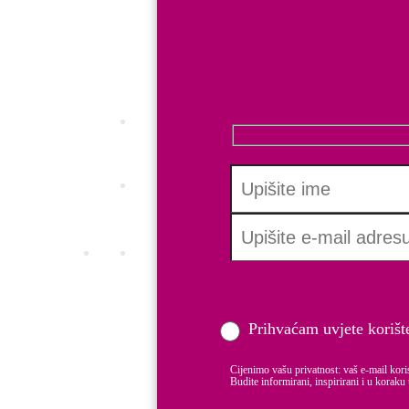
Certificirajte svoje dobre prakse i postan
INC.Q ALL
Saznajte koliko su usklađene politike vaš
Employer branding
Pretvorite svoju tvrtku u brend, prepoznat
Boost learning
Boost e-learning platforma za edukacije 
HR Certifikati
MAMFORCE standard
DADFORCE Standard
Prihvaćam uvjete korišt
INC.Q EQUAL PAY Certifikat
INC.Q ALL
Cijenimo vašu privatnost: vaš e-mail kori
Budite informirani, inspirirani i u koraku 
Strategije i treninzi