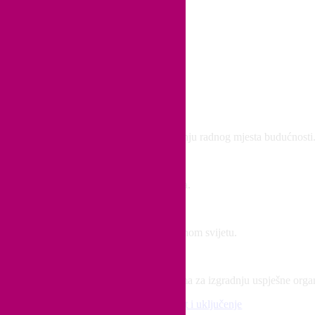
 idejama i praktičnim savjetima za izgradnju radnog mjesta budućnosti
kroz medijske članke, intervjue i gostovanja.
i, pravičnosti i inkluzivnosti u korporativnom svijetu.
eljenim na podacima i praktičnim vodičima za izgradnju uspješne organi