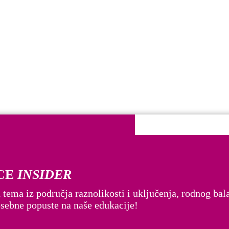
CE
INSIDER
bitelj i žene. Pridružite se zajednici osviještenih lidera.
 tema iz područja raznolikosti i uključenja, rodnog bala
posebne popuste na naše edukacije!
 smo poseban standard – DADFORCE.