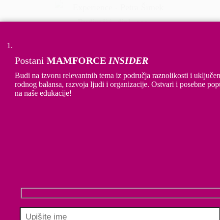
Petra Šimek Budimčić, dipl. oec.,
ekonomistica u Sektoru za financije i riznicu
Postani
MAMFORCE
INSIDER
HEP d.d.
Budi na izvoru relevantnih tema iz područja raznolikosti i uključen
rodnog balansa, razvoja ljudi i organizacije. Ostvari i posebne pop
na naše edukacije!
Obiteljska situacija značajno utječe na
poslovni život, ali i obrnuto. Za uspješan
obiteljski život jako mi je važno što moja
obitelj podržava razvoj moje karijere, kao i
potpora poslodavca. Zahvaljujući
razumijevanju i potpori nadređenih i kolega,
ugodnom radnom okruženju i brizi poslodavca
zadovoljna sam i sretna majka, supruga i
radnica. Zadovoljni radnik je efikasniji,