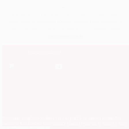
kontakata, neće biti javno objavljeni niti će se koristiti za bilo
što drugo osim u navedenu svrhu. U svakom trenutku imate
pravo uvida u pohranjene podatke, zatražiti njihov ispravak ili
njihovo brisanje iz naše baze kontakata. Za te potrebe molimo
da nam se obratite na
info@mamforce.hr
.
Pravila privatnosti
Nemoj otići dok ne postaneš MAMFORCE Insider!
MAMFORCE ©2026
Koristimo kolačiće (
cookies
) kako bi pružili optimalno korisničko
iskustvo. Korištenjem naše stranice smatrat ćemo da se slažete s time.