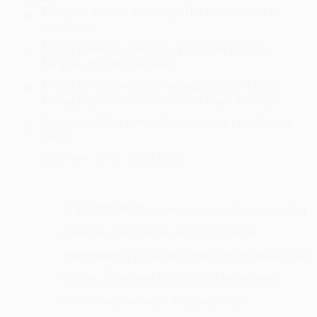
Razvijati kulturu korištenja fleksibilnih radnih
aranžmana
Uvesti godišnje ciljeve za programe razvoja
karijera, posebice ženskih
Uvesti proces procjene radnog učinka s ciljem
lakšeg prepoznavanja talenata i napredovanja
Razviti politiku ravnoteže privatnog i poslovnog
života
U MAMFORCE-u smo prepoznali potencijal za
dodatno osnaživanje naših nastojanja
unaprjeđenja poslovnih praksi te organizacijske
kulture. Čast nam je pridružiti se biranom
društvu organizacija koje posjeduju