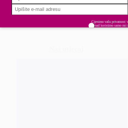
kvalitetniji, lojalniji i lakše svladava radne
zadatke kao i prepreke te poslovne probleme.
Cijenimo vašu privatnost: 
e-mail koristimo samo mi i
dijelimo s trećim stranama.
Budite informirani, inspirirani i u koraku u
Prihvaćam uvjete korište
izgradnji uključivih radnih mjesta.
Naš utjecaj