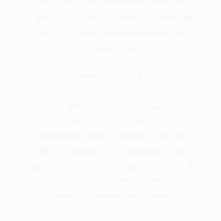
mr. Lidija Lovrić Andrijašević, dipl. oec.,
pomoćnica direktorice Sektora za kontroling
HEP d.d., članica Nadzornog odbora HEP
Elektre d.o.o.
Unatoč zahtjevnosti rada u Sektoru za
kontroling velike i kompleksne grupacije kao
što je HEP, uz potporu i razumijevanje
nadređenih, kolega i suradnika uspijevam
izbalansirati privatni i poslovni život. Rad u
HEP-u omogućio mi je kontinuirani razvoj
karijere, stjecanje novih znanja i kompetencija
ne narušavajući istovremeno dobar osjećaj
realizacije osobnih želja i obveza.