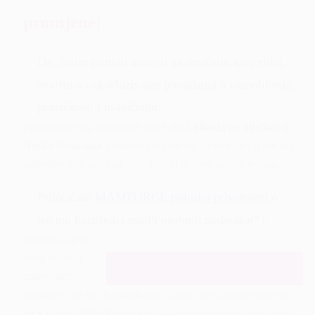
promjene!
Da, želim primati novosti sa stručnim savjetima,
osvrtima i ekskluzivnim ponudama o raznolikosti,
pravičnosti i uključenju.
Poštujemo vašu privatnost: vaš e-mail
nikada ne dijelimo s
trećim stranama.
Ostanite informirani, inspirirani i u korak s
najboljim praksama za izgradnju uključivih radnih mjesta.
Prihvaćam
MAMFORCE politiku privatnosti
o
načinu korištenja mojih osobnih podataka(*).
Ispunjavanjem
ovog obrasca
dajete nam
suglasnost da vas kontaktiramo za potrebe davanja odgovora
na Vaš upit. Prikupljeni podaci bit će pohranjeni u našoj bazi