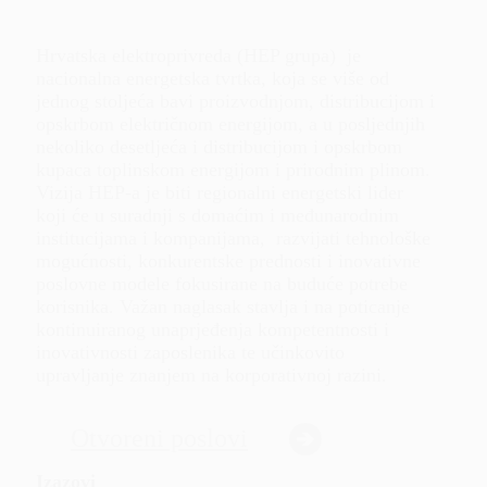
Hrvatska elektroprivreda (HEP grupa) je
nacionalna energetska tvrtka, koja se više od
jednog stoljeća bavi proizvodnjom, distribucijom i
opskrbom električnom energijom, a u posljednjih
nekoliko desetljeća i distribucijom i opskrbom
kupaca toplinskom energijom i prirodnim plinom.
Vizija HEP-a je biti regionalni energetski lider
koji će u suradnji s domaćim i međunarodnim
institucijama i kompanijama, razvijati tehnološke
mogućnosti, konkurentske prednosti i inovativne
poslovne modele fokusirane na buduće potrebe
korisnika. Važan naglasak stavlja i na poticanje
kontinuiranog unaprjeđenja kompetentnosti i
inovativnosti zaposlenika te učinkovito
upravljanje znanjem na korporativnoj razini.
Otvoreni poslovi
Izazovi