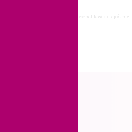
vci koji u Hrvatskoj stvarno njeguju raznolikost i uključenje
luzivno radno okružje
iječni zub