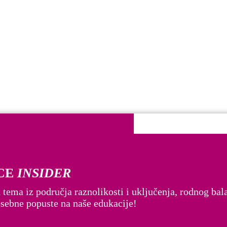
CE
INSIDER
bitelj i žene. Pridružite se zajednici osviještenih lidera.
 tema iz područja raznolikosti i uključenja, rodnog bala
posebne popuste na naše edukacije!
 smo poseban standard – DADFORCE.