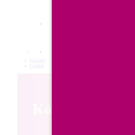
NOVOSTI
Od riječi do djela: ovo su posloda
BLOG
DEI u praksi: Kako izgraditi ink
Kontakt
English
Konferencija Ml