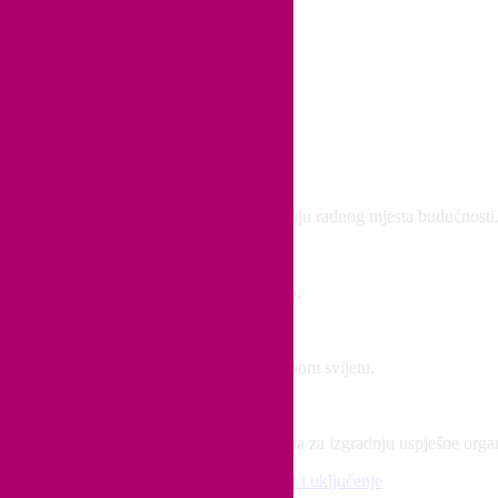
 idejama i praktičnim savjetima za izgradnju radnog mjesta budućnosti
kroz medijske članke, intervjue i gostovanja.
i, pravičnosti i inkluzivnosti u korporativnom svijetu.
eljenim na podacima i praktičnim vodičima za izgradnju uspješne organi