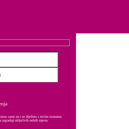
ite Equal Pay Lideri! Postanite predvodnici jednakost plaća u društvu.
e kompanije i iskustvo zaposlenih.
ljivih vrijednosti i poslovanja.
poslodavaca i zaposlenika.
enja
stimo samo mi i ne dijelimo s trećim stranama.
u izgradnji uključivih radnih mjesta.