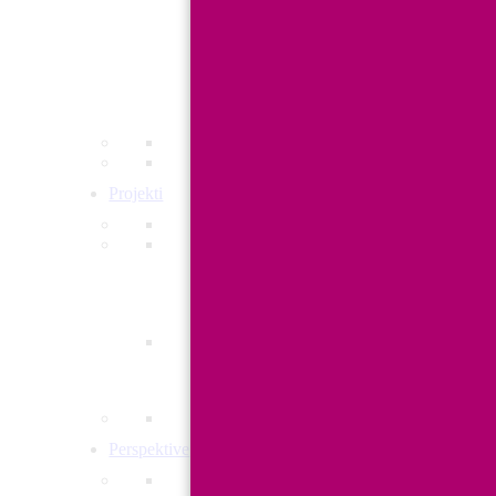
PBZ
Ravnoteža privatnog i poslovnog u fin
Projekti
RE-KREIRAJ ŽIVOT I POSAO ZA 
Uravnotežena roditeljska odgovornost
POBUDIMO JEDNAKOST
JEDNAKOST IN – STEREOTIPI OUT: Nas
Perspektive