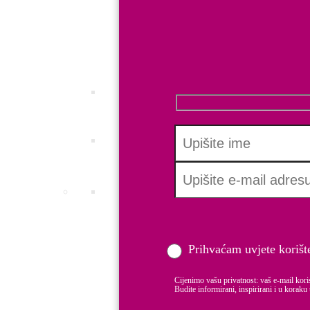
Certificirajte svoje dobre prakse i postan
INC.Q ALL
Saznajte koliko su usklađene politike vaš
Employer branding
Pretvorite svoju tvrtku u brend, prepoznat
Boost learning
Boost e-learning platforma za edukacije 
HR Certifikati
MAMFORCE standard
DADFORCE Standard
Prihvaćam uvjete korišt
INC.Q EQUAL PAY Certifikat
INC.Q ALL
Cijenimo vašu privatnost: vaš e-mail kori
Budite informirani, inspirirani i u koraku 
Strategije i treninzi