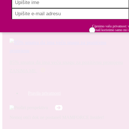
Prilagođene mogućnosti učenja
ZANIMA ME
Cijenimo vašu privatnost: 
e-mail koristimo samo mi i
dijelimo s trećim stranama.
Budite informirani, inspirirani i u koraku u
Prihvaćam uvjete korište
izgradnji uključivih radnih mjesta.
85% smatra da ima veću snagu za pozitivnu promjenu
ZANIMA ME
Pravila privatnosti
Nemoj otići dok ne postaneš MAMFORCE Insider!