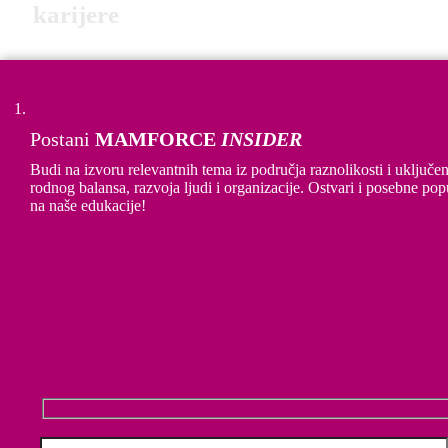
karijere
Imali djecu ili ne, prednosti obitelji s dvije karijere su
značajne, posebice financijska stabilnost koju donosi i
prilika da oba partnera ostvare svoju karijeru.
Postani
MAMFORCE
INSIDER
Budi na izvoru relevantnih tema iz područja raznolikosti i uključen
rodnog balansa, razvoja ljudi i organizacije. Ostvari i posebne pop
Koristimo
na naše edukacije!
kolačiće
(
cookies
) kako
bi pružili
optimalno
korisničko
Angažirano roditeljstvo
ZANIMA ME