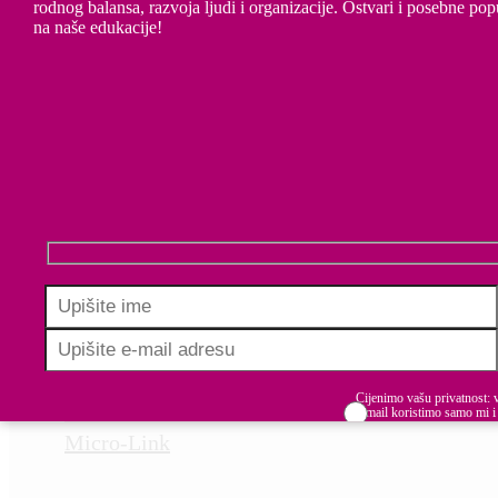
rodnog balansa, razvoja ljudi i organizacije. Ostvari i posebne pop
na naše edukacije!
HSM
Cijenimo vašu privatnost: 
e-mail koristimo samo mi i
dijelimo s trećim stranama.
Micro-Link
Budite informirani, inspirirani i u koraku u
Prihvaćam uvjete korište
izgradnji uključivih radnih mjesta.