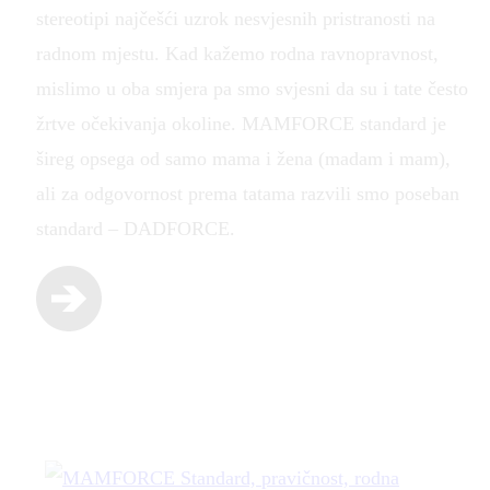
stereotipi najčešći uzrok nesvjesnih pristranosti na
radnom mjestu. Kad kažemo rodna ravnopravnost,
mislimo u oba smjera pa smo svjesni da su i tate često
žrtve očekivanja okoline. MAMFORCE standard je
šireg opsega od samo mama i žena (madam i mam),
ali za odgovornost prema tatama razvili smo poseban
standard – DADFORCE.