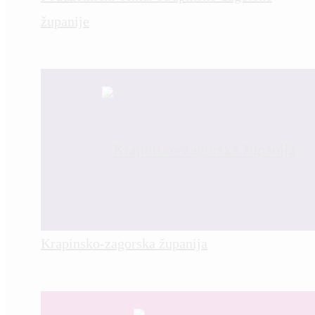
županije
Krapinsko-zagorska županija