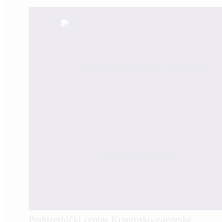
Poduzetnički centar Krapinsko-zagorske