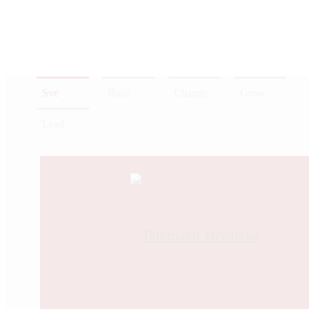
Sve
Basic
Change
Grow
Lead