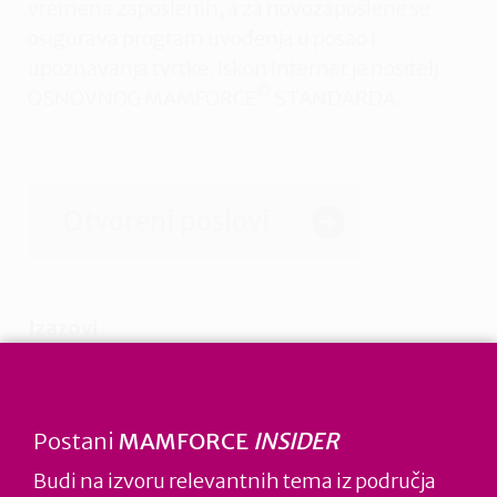
vremena zaposlenih, a za novozaposlene se
osigurava program uvođenja u posao i
upoznavanja tvrtke. Iskon Internet je nositelj
©
OSNOVNOG MAMFORCE
STANDARDA.
Otvoreni poslovi
Izazovi
Povećana angažiranost zaposlenih i
zadovoljstvo poslom
Izgradnja obiteljski osviještenog i
Postani
MAMFORCE
INSIDER
odgovornog poslovanja tvrtke
Budi na izvoru relevantnih tema iz područja