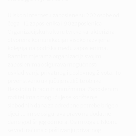
U Iskon Internetu zaposlene su 202 osobe od
čega 112 zaposlenika i 90 zaposlenica.
Organizacijsku kulturu tvrtke karakterizira
otvorena komunikacija i visoko razvijena
kolegijalna podrška među zaposlenima.
Raznim mjerama organizacija svojim
zaposlenima osigurava mogućnosti
usklađivanja privatnog i poslovnog života. To
prvenstveno uključuje različite oblike
fleksibilnih radnih aranžmana. Zaposlenim
roditeljima omogućuje se korištenje
slobodnih dana za određene potrebe brige o
djeci te im se osigurava pravo na dodatne
dane godišnjeg odmora. Osim toga u Iskonu
se vodi računa o poštivanju privatnog