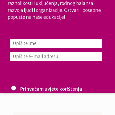
Ujednačavanje organizacijske kulture u
raznolikosti i uključenja, rodnog balansa,
tvrtki
razvoja ljudi i organizacije. Ostvari i posebne
popuste na naše edukacije!
Efikasnija interna komunikacija
Osnaživanje kolegijalnosti
Podrška ravnoteži privatnog i poslovnog
života svih zaposlenih
Poboljšanje zdravstvenog stanja zaposlenih
Naš utjecaj
Prihvaćam uvjete korištenja
Cijenimo vašu privatnost: vaš e-mail koristimo samo mi i ne
dijelimo s trećim stranama. Budite informirani, inspirirani i u
koraku u izgradnji uključivih radnih mjesta.