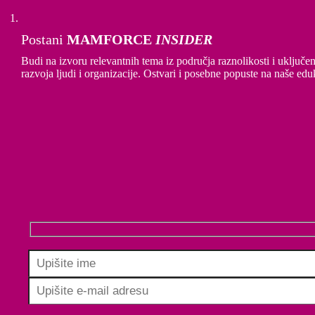
ODGOVORNI POSLODAVCI ZA ODGOVORN
RODITELJSTVO 2.0
Postani
MAMFORCE
INSIDER
Budi na izvoru relevantnih tema iz područja raznolikosti i uključe
razvoja ljudi i organizacije. Ostvari i posebne popuste na naše edu
ODGOVORNI POSLODAVCI ZA ODGOVORN
RODITELJSTVO 1.0