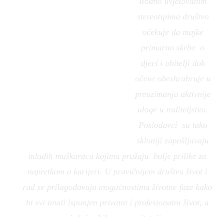
Rodno uvjetovanim
stereotipima društvo
očekuje da majke
primarno skrbe o
djeci i obitelji dok
očeve obeshrabruje u
preuzimanju aktivnije
uloge u roditeljstvu.
Poslodavci su tako
skloniji zapošljavaju
mladih muškaraca kojima pružaju bolje prilike za
napretkom u karijeri. U pravičnijem društvu život i
rad se prilagođavaju mogućnostima životne faze kako
bi svi imali ispunjen privatni i profesionalni život, a