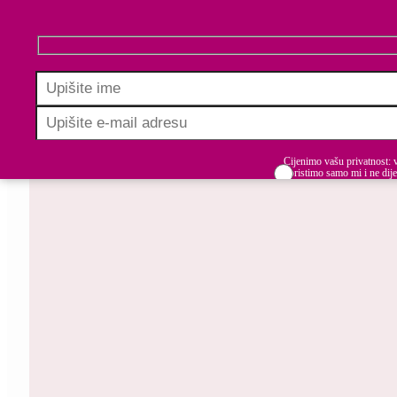
Cijenimo vašu privatnost: 
koristimo samo mi i ne dije
stranama. Budite informiran
i u koraku u izgradnji uključivih radnih mjesta.
Prihvaćam uvjete k
Varaždinska županija