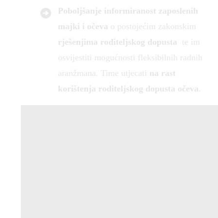
Poboljšanje informiranost zaposlenih
majki i očeva
o postojećim zakonskim
rješenjima roditeljskog dopusta
te im
osvijestiti mogućnosti fleksibilnih radnih
aranžmana. Time utjecati
na rast
korištenja roditeljskog dopusta očeva
.