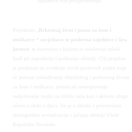
zajednica bila prosperitetnija.
Projektom „
Rekreiraj život i posao za žene i
muškarce “ osvještava se poslovna zajednice i šira
javnost o
izazovima s kojima se suočavaju mladi
ljudi pri zaposlenju i podizanju obitelji. Cilj projekta
je potaknuti na uvođenje novih poslovnih praksi koje
će poticati usklađivanje obiteljskog i poslovnog života
za žene i muškarce, promicati ravnopravnije
sudjelovanje majki na tržištu rada kao i aktivnu ulogu
očeva u skrbi o djeci, što je u skladu s prioritetima
demografske revitalizacije i jačanja obitelji Vlade
Republike Hrvatske.