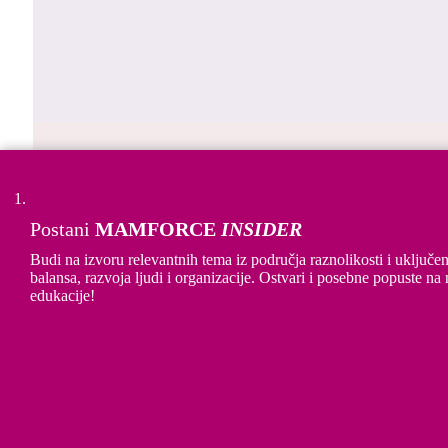
Mreža TV – Predstavljanje projekta Re-kreiraj posao i
u Splitu
Postani
MAMFORCE
INSIDER
Budi na izvoru relevantnih tema iz područja raznolikosti i uključe
balansa, razvoja ljudi i organizacije. Ostvari i posebne popuste na
edukacije!
Primjeri praksi organizacija u projektu