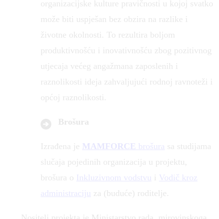
organizacijske kulture pravičnosti u kojoj svatko
može biti uspješan bez obzira na razlike i
životne okolnosti. To rezultira boljom
produktivnošću i inovativnošću zbog pozitivnog
utjecaja većeg angažmana zaposlenih i
raznolikosti ideja zahvaljujući rodnoj ravnoteži i
općoj raznolikosti.
Brošura
Izrađena je
MAMFORCE
brošura
sa studijama
slučaja pojedinih organizacija u projektu,
brošura o
Inkluzivnom vodstvu
i
Vodič kroz
administraciju
za (buduće) roditelje.
Nositelj projekta je Ministarstvo rada, mirovinskoga