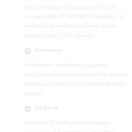
Rijeci
,
Varaždinu
,
Splitu,
Osijeku
i
Puli
, 4
svečane dodjele MAMFORCE Standarda te 4
predstavljanja rezultata istraživanja koji su
zajedno okupili 1.556 sudionika.
Istraživanja
Provedena su istraživanja o
izazovima
usklađivanja roditeljstva i karijere
te o
ravnoteži
privatnog i poslovnog života zaposlenih majki i
trudnica
.
Edukacije
Održano je 20 edukacija o
inkluzivnom
lidershipu
za 328 poslodavaca, menadžera,