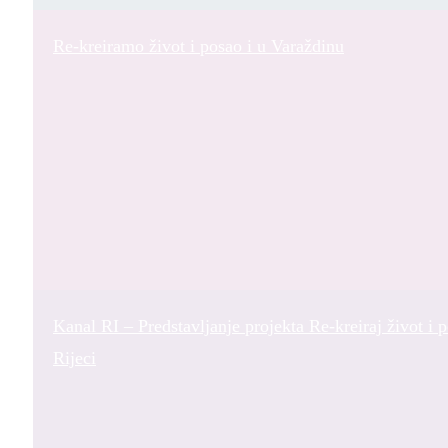
Re-kreiramo život i posao i u Varaždinu
Kanal RI – Predstavljanje projekta Re-kreiraj život i 
Rijeci