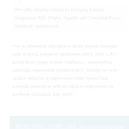
Provedbu projekta sufinancira Europska komisija
programom REC (Rights, Equality and Citizenship/Prava,
jednakost i građanstvo).
Ove su informacije objavljene u okviru projekta Europske
unije za prava, jednakost i građanstvo (2014.-2020.) „Re-
kreiraj život i posao za žene i muškarce – uravnotežena
roditeljska odgovornost (WorkLife4U)“. Sadržaj ove web
stranice isključiva je odgovornost tvrtke Spona Code.
Europska komisija ne prihvaća nikakvu odgovornost za
korištenje informacija koje sadrži.
REDEFINING WORK-LIFE: NextGen Workplaces