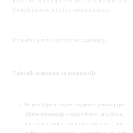
koji i sami imaju najviše izazova s usklađenjem svih
životnih uloga te je i njima potrebna podrška.
Donosimo glavne smjernice za organizacije.
7 glavnih preporuka za organizacije
Pratite ključne mjere uspjeha i postavljajte
ciljeve ostvarenja
– zadovoljstvo, angažman,
udio žena u radnoj snazi i menadžmentu, stope
zadržavanja i fluktuacije, promocije i
well-being