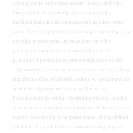
takve pozicije ističu stres, pritisak posla i doživljaj
lošije ravnoteže privatnog i poslovnog života,
muškarci kažu da nisu zainteresirani za takvu vrstu
posla. Rezultati potvrđuju dosadašnja istraživanja koja
upućuju na nedostatak uzora za žene na višim
pozicijama, nedostatak mentorstva koje bi ih
pripremilo i potaknulo na preuzimanje poslova više
odgovornosti kao i na odbacivanje ideje većeg radnog
angažmana zbog obiteljskih razloga jer preuzimaju na
sebe više odgovornosti za djecu i kućanstvo.
Poslodavci imaju priliku iskoristiti potencijal mladih
žena koje žele razvijati svoju karijeru. Kako bi u tome
uspjele potrebno im je osigurati uvjete, dati podršku i
potaknuti ih na preuzimanje poslova većeg stupnja