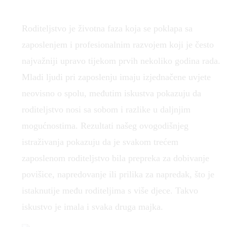
Roditeljstvo je životna faza koja se poklapa sa
zaposlenjem i profesionalnim razvojem koji je često
najvažniji upravo tijekom prvih nekoliko godina rada.
Mladi ljudi pri zaposlenju imaju izjednačene uvjete
neovisno o spolu, međutim iskustva pokazuju da
roditeljstvo nosi sa sobom i razlike u daljnjim
mogućnostima. Rezultati našeg ovogodišnjeg
istraživanja pokazuju da je svakom trećem
zaposlenom roditeljstvo bila prepreka za dobivanje
povišice, napredovanje ili prilika za napredak, što je
istaknutije među roditeljima s više djece. Takvo
iskustvo je imala i svaka druga majka.