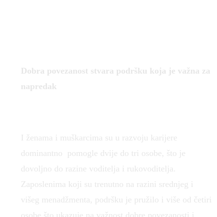
Dobra povezanost stvara podršku koja je važna za
napredak
I ženama i muškarcima su u razvoju karijere
dominantno pomogle dvije do tri osobe, što je
dovoljno do razine voditelja i rukovoditelja.
Zaposlenima koji su trenutno na razini srednjeg i
višeg menadžmenta, podršku je pružilo i više od četiri
osobe što ukazuje na važnost dobre povezanosti i