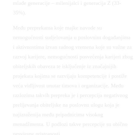
mlađe generacije – milenijalci i generacija Z (33-
35%).
Među preprekama koje majke navode su
nemogućnosti sudjelovanja u poslovnim događanjima
i aktivnostima izvan radnog vremena koje su važne za
razvoj karijere, nemogućnosti posvećenja karijeri zbog
obiteljskih obaveza te isključenje iz značajnijih
projekata kojima se razvijaju kompetencije i postiže
veća vidljivost unutar timova i organizacije. Među
razlozima takvih prepreka je i percepcija negativnog
prelijevanja obiteljske na poslovnu ulogu koja je
najizraženija među pripadnicima visokog
menadžmenta. U podlozi takve percepcije su obično
nesvjesne pristranosti.