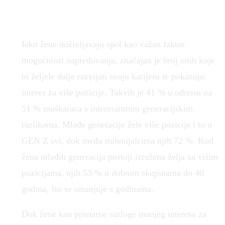
Iako žene doživljavaju spol kao važan faktor
mogućnosti napredovanja, značajan je broj onih koje
bi željele dalje razvijati svoju karijeru te pokazuju
interes za više pozicije. Takvih je 41 % u odnosu na
51 % muškaraca s interesantnim generacijskim
razlikama. Mlađe generacije žele više pozicije i to u
GEN Z svi, dok među milenijalcima njih 72 %. Kod
žena mlađih generacija postoji izražena želja za višim
pozicijama, njih 53 % u dobnim skupinama do 40
godina, što se smanjuje s godinama.
Dok žene kao primarne razloge manjeg interesa za