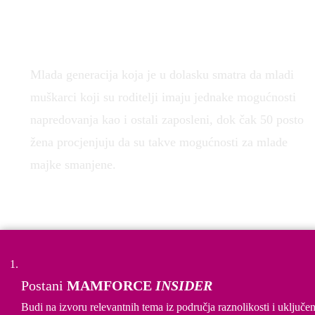
Mlada generacija koja je u dolasku smatra da mladi
muškarci koji su roditelji imaju jednake mogućnosti
napredovanja kao i ostali zaposleni, dok čak 50 posto
žena procjenjuju da su takve mogućnosti za mlade
majke smanjene.
3. (Ne)Jednakost prilika
Postani
MAMFORCE
INSIDER
Budi na izvoru relevantnih tema iz područja raznolikosti i uključen