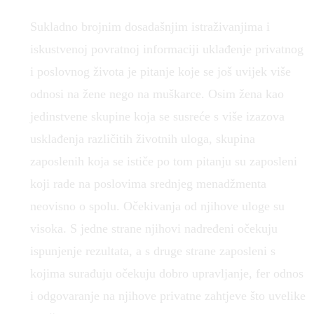
Sukladno brojnim dosadašnjim istraživanjima i
iskustvenoj povratnoj informaciji uklađenje privatnog
i poslovnog života je pitanje koje se još uvijek više
odnosi na žene nego na muškarce. Osim žena kao
jedinstvene skupine koja se susreće s više izazova
usklađenja različitih životnih uloga, skupina
zaposlenih koja se ističe po tom pitanju su zaposleni
koji rade na poslovima srednjeg menadžmenta
neovisno o spolu. Očekivanja od njihove uloge su
visoka. S jedne strane njihovi nadređeni očekuju
ispunjenje rezultata, a s druge strane zaposleni s
kojima surađuju očekuju dobro upravljanje, fer odnos
i odgovaranje na njihove privatne zahtjeve što uvelike