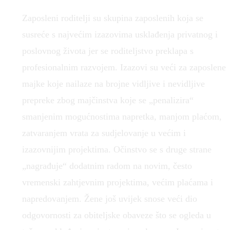
Zaposleni roditelji su skupina zaposlenih koja se
susreće s najvećim izazovima usklađenja privatnog i
poslovnog života jer se roditeljstvo preklapa s
profesionalnim razvojem. Izazovi su veći za zaposlene
majke koje nailaze na brojne vidljive i nevidljive
prepreke zbog majčinstva koje se „penalizira“
smanjenim mogućnostima napretka, manjom plaćom,
zatvaranjem vrata za sudjelovanje u većim i
izazovnijim projektima. Očinstvo se s druge strane
„nagrađuje“ dodatnim radom na novim, često
vremenski zahtjevnim projektima, većim plaćama i
napredovanjem. Žene još uvijek snose veći dio
odgovornosti za obiteljske obaveze što se ogleda u