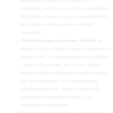
zaposlenih, potičete razvoj kulture raznolikosti i
uključenja, otvarate diskusiju o pristranostima i
imate dodatni alat za provjeru dobrobiti
zaposlenih.
Mentorski programi za žene i roditelje
jer
muškarci obično dobiju mentorstvo neformalnim
putem družeći se s neposrednim rukovoditeljima
i onima iz šireg kruga. Kao što smo vidjeli
muškarci češće pružaju podršku jedni drugima,
kao žene međusobno, ali žene procjenjuju
važnijim mentorstvo. Važno je istaknuti da
preporučamo mentorstvo karijere, a ne
mentorstvo radnog mjesta.
Programi razvoja karijere za žene
kako biste