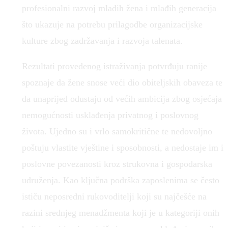
profesionalni razvoj mladih žena i mlađih generacija
što ukazuje na potrebu prilagodbe organizacijske
kulture zbog zadržavanja i razvoja talenata.
Rezultati provedenog istraživanja potvrđuju ranije
spoznaje da žene snose veći dio obiteljskih obaveza te
da unaprijed odustaju od većih ambicija zbog osjećaja
nemogućnosti usklađenja privatnog i poslovnog
života. Ujedno su i vrlo samokritične te nedovoljno
poštuju vlastite vještine i sposobnosti, a nedostaje im i
poslovne povezanosti kroz strukovna i gospodarska
udruženja. Kao ključna podrška zaposlenima se često
ističu neposredni rukovoditelji koji su najčešće na
razini srednjeg menadžmenta koji je u kategoriji onih