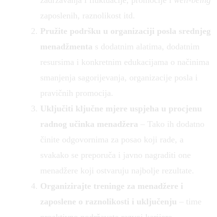
zaposlenih, raznolikost itd.
Pružite podršku u organizaciji posla
srednjeg
menadžmenta
s dodatnim alatima, dodatnim
resursima i konkretnim edukacijama o načinima
smanjenja sagorijevanja, organizacije posla i
pravičnih promocija.
Uključiti ključne mjere uspjeha u procjenu
radnog učinka
menadžera
– Tako ih dodatno
činite odgovornima za posao koji rade, a
svakako se preporuča i javno nagraditi one
menadžere koji ostvaruju najbolje rezultate.
Organizirajte treninge za menadžere i
zaposlene o raznolikosti i uključenju
– time
proaktivno podržavate razvoj karijere