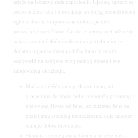
utječe na iskustvo rada zaposlenih. Ujedno, upravo se
preko načina rada i upravljanja srednjeg menadžmenta
ogleda stvarna korporativna kultura pa tako i
prihvaćanje različitosti. Često se srednji menadžment
nalazi između čekića i nakovnja i potrebna im je
dodatna organizacijska podrška kako bi mogli
odgovoriti na zahtjeve svog radnog mjesta i sve
zahtjevnijeg okruženja.
Muškarci češće rade prekovremeno, ali
procjenjuju da imaju bolju ravnotežu privatnog i
poslovnog života od žena, uz izuzetak žena na
pozicijama srednjeg menadžmenta koje također
nemaju dobru ravnotežu.
Skupina srednjeg menadžmenta se teže nosi s