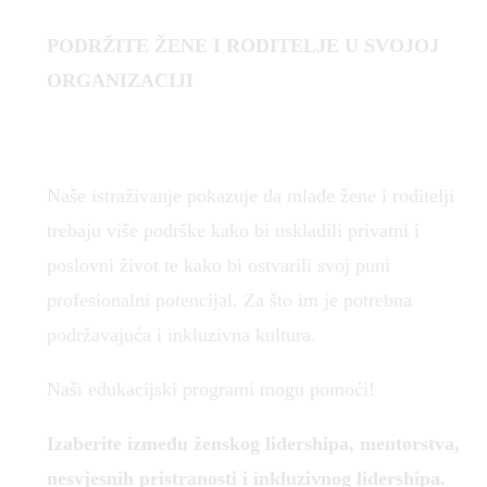
PODRŽITE ŽENE I RODITELJE U SVOJOJ
ORGANIZACIJI
Naše istraživanje pokazuje da mlade žene i roditelji
trebaju više podrške kako bi uskladili privatni i
poslovni život te kako bi ostvarili svoj puni
profesionalni potencijal. Za što im je potrebna
podržavajuća i inkluzivna kultura.
Naši edukacijski programi mogu pomoći!
Izaberite između ženskog lidershipa, mentorstva,
nesvjesnih pristranosti i inkluzivnog lidershipa.