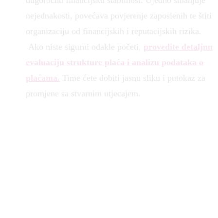
dugoročnu financijsku stabilnost. Ujedno smanjuje
nejednakosti, povećava povjerenje zaposlenih te štiti
organizaciju od financijskih i reputacijskih rizika.
Ako niste sigurni odakle početi,
provedite detaljnu
evaluaciju strukture plaća i analizu podataka o
plaćama.
Time ćete dobiti jasnu sliku i putokaz za
promjene sa stvarnim utjecajem.