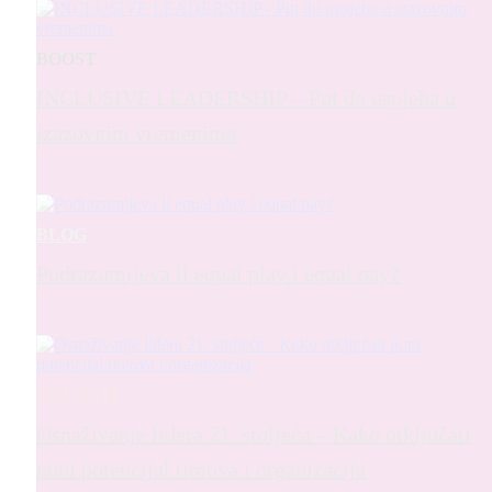
BOOST
INCLUSIVE LEADERSHIP – Put do uspjeha u
izazovnim vremenima
BLOG
Podrazumijeva li equal play i equal pay?
NOVOSTI
Osnaživanje lidera 21. stoljeća – Kako otključati
puni potencijal timova i organizacija