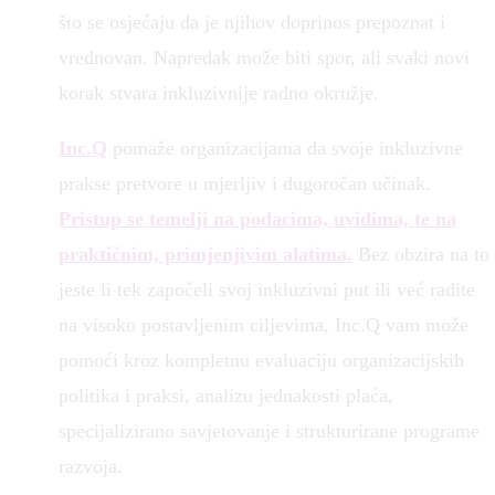
što se osjećaju da je njihov doprinos prepoznat i
vrednovan. Napredak može biti spor, ali svaki novi
korak stvara inkluzivnije radno okružje.
Inc.Q
pomaže organizacijama da svoje inkluzivne
prakse pretvore u mjerljiv i dugoročan učinak.
Pristup se temelji na podacima, uvidima, te na
praktičnim, primjenjivim alatima.
Bez obzira na to
jeste li tek započeli svoj inkluzivni put ili već radite
na visoko postavljenim ciljevima, Inc.Q vam može
pomoći kroz kompletnu evaluaciju organizacijskih
politika i praksi, analizu jednakosti plaća,
specijalizirano savjetovanje i strukturirane programe
razvoja.