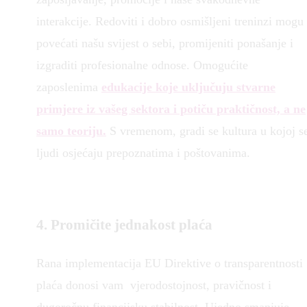
interakcije. Redoviti i dobro osmišljeni treninzi mogu
povećati našu svijest o sebi, promijeniti ponašanje i
izgraditi profesionalne odnose. Omogućite
zaposlenima
edukacije koje uključuju stvarne
primjere iz vašeg sektora i potiču praktičnost, a ne
samo teoriju.
S vremenom, gradi se kultura u kojoj s
ljudi osjećaju prepoznatima i poštovanima.
4. P
romičite jednakost plaća
Rana implementacija EU Direktive o transparentnosti
plaća donosi vam vjerodostojnost, pravičnost i