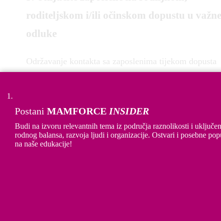
roditeljskom i/ili očinskom dopustu u važn
odluke
Održavanje kontakta sa zaposlenima tijekom dopusta
pokazuje da se njihovi raniji doprinosi i dalje cijenje,
čak i kada su odsutni. Potrudite se informirati ih o
važnim novostima ili promjenama u timu. Uzmite ih 
Postani
MAMFORCE
INSIDER
obzir prilikom promocija ukoliko je moguće,
Budi na izvoru relevantnih tema iz područja raznolikosti i uključen
rodnog balansa, razvoja ljudi i organizacije. Ostvari i posebne pop
uzimajući u obzir njihov doprinos prije dopusta. Time
na naše edukacije!
se osigurava jednaka profesionalna putanja za sve, be
obzira na obiteljske obveze.