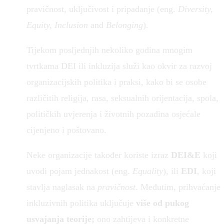
pravičnost, uključivost i pripadanje (eng.
Diversity,
Equity, Inclusion
and
Belonging
).
Tijekom posljednjih nekoliko godina mnogim
tvrtkama DEI ili inkluzija služi kao okvir za razvoj
organizacijskih politika i praksi, kako bi se osobe
različitih religija, rasa, seksualnih orijentacija, spola,
političkih uvjerenja i životnih pozadina osjećale
cijenjeno i poštovano.
Neke organizacije također koriste izraz
DEI&E
koji
uvodi pojam jednakost (eng.
Equality
), ili
EDI
, koji
stavlja naglasak na
pravičnost
. Međutim, prihvaćanje
inkluzivnih politika uključuje
više od pukog
usvajanja teorije;
ono zahtijeva i konkretne