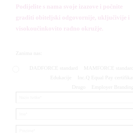
Podijelite s nama svoje izazove i počnite
graditi obiteljski odgovornije, uključivije i
visokoučinkovito radno okružje.
Zanima nas:
DADFORCE standard
MAMFORCE standar
Edukacije
Inc.Q Equal Pay certifika
Drugo
Employer Brandin