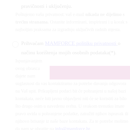
pravičnosti i uključenju.
Poštujemo vašu privatnost: vaš e-mail
nikada ne dijelimo s
trećim stranama.
Ostanite informirani, inspirirani i u korak s
najboljim praksama za izgradnju uključivih radnih mjesta.
Prihvaćam
MAMFORCE politiku privatnosti
o
načinu korištenja mojih osobnih podataka(*).
Ispunjavanjem
ovog obrasca
dajete nam
suglasnost da vas kontaktiramo za potrebe davanja odgovora
na Vaš upit. Prikupljeni podaci bit će pohranjeni u našoj bazi
kontakata, neće biti javno objavljeni niti će se koristiti za bilo
što drugo osim u navedenu svrhu. U svakom trenutku imate
pravo uvida u pohranjene podatke, zatražiti njihov ispravak ili
njihovo brisanje iz naše baze kontakata. Za te potrebe molimo
da nam se obratite na
info@mamforce.hr
.