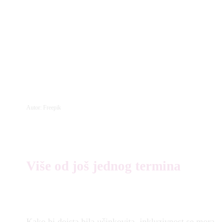
Autor: Freepik
Više od još jednog termina
Kako bi doista bila učinkovita, inkluzivnost se mora