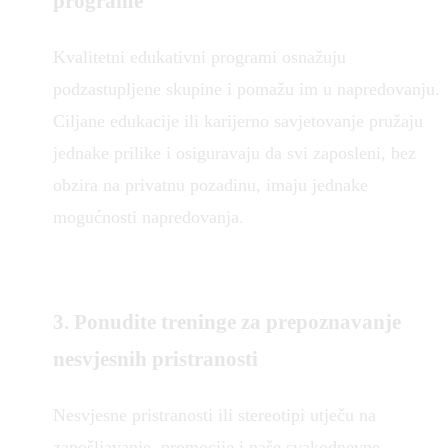
programe
Kvalitetni edukativni programi osnažuju
podzastupljene skupine i pomažu im u napredovanju.
Ciljane edukacije ili karijerno savjetovanje pružaju
jednake prilike i osiguravaju da svi zaposleni, bez
obzira na privatnu pozadinu, imaju jednake
mogućnosti napredovanja.
3. Ponudite treninge za prepoznavanje
nesvjesnih pristranosti
Nesvjesne pristranosti ili stereotipi utječu na
zapošljavanje, promocije i naše svakodnevne