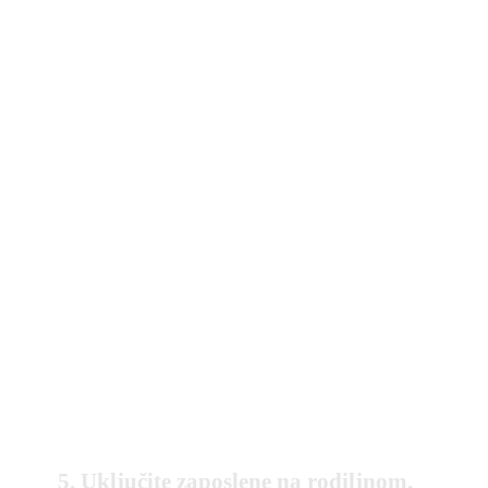
5. Uključite zaposlene na rodiljnom,