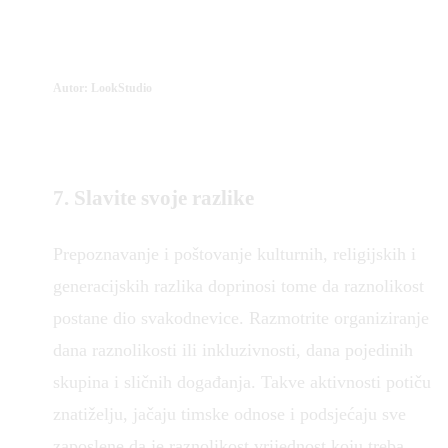
Autor: LookStudio
7. Slavite svoje razlike
Prepoznavanje i poštovanje kulturnih, religijskih i
generacijskih razlika doprinosi tome da raznolikost
postane dio svakodnevice. Razmotrite organiziranje
dana raznolikosti ili inkluzivnosti, dana pojedinih
skupina i sličnih događanja. Takve aktivnosti potiču
znatiželju, jačaju timske odnose i podsjećaju sve
zaposlene da je raznolikost vrijednost koju treba