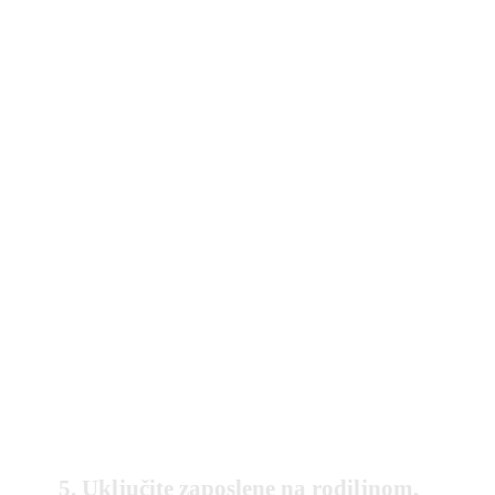
5. Uključite zaposlene na rodiljnom,