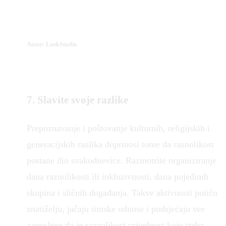
Autor: LookStudio
7. Slavite svoje razlike
Prepoznavanje i poštovanje kulturnih, religijskih i
generacijskih razlika doprinosi tome da raznolikost
postane dio svakodnevice. Razmotrite organiziranje
dana raznolikosti ili inkluzivnosti, dana pojedinih
skupina i sličnih događanja. Takve aktivnosti potiču
znatiželju, jačaju timske odnose i podsjećaju sve
zaposlene da je raznolikost vrijednost koju treba