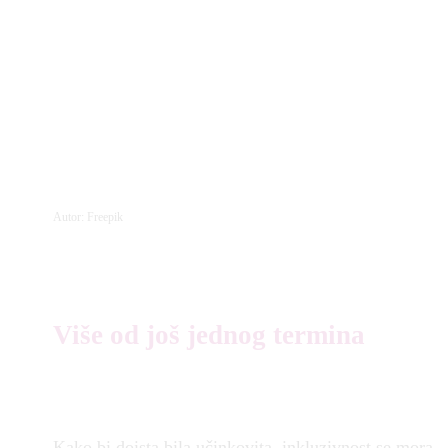
Autor: Freepik
Više od još jednog termina
Kako bi doista bila učinkovita, inkluzivnost se mora