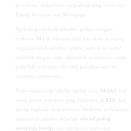
pravičnost, uključivost i pripadanje (eng.
Diversity,
Equity, Inclusion
and
Belonging
).
Tijekom posljednjih nekoliko godina mnogim
tvrtkama DEI ili inkluzija služi kao okvir za razvoj
organizacijskih politika i praksi, kako bi se osobe
različitih religija, rasa, seksualnih orijentacija, spola,
političkih uvjerenja i životnih pozadina osjećale
cijenjeno i poštovano.
Neke organizacije također koriste izraz
DEI&E
koji
uvodi pojam jednakost (eng.
Equality
), ili
EDI
, koji
stavlja naglasak na
pravičnost
. Međutim, prihvaćanje
inkluzivnih politika uključuje
više od pukog
usvajanja teorije;
ono zahtijeva i konkretne