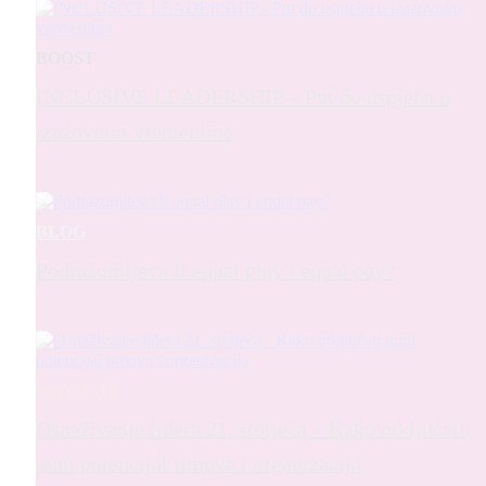
BOOST
INCLUSIVE LEADERSHIP – Put do uspjeha u
izazovnim vremenima
BLOG
Podrazumijeva li equal play i equal pay?
NOVOSTI
Osnaživanje lidera 21. stoljeća – Kako otključati
puni potencijal timova i organizacija