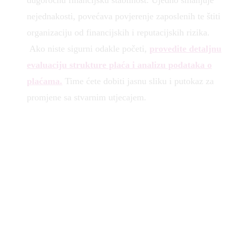
dugoročnu financijsku stabilnost. Ujedno smanjuje
nejednakosti, povećava povjerenje zaposlenih te štiti
organizaciju od financijskih i reputacijskih rizika.
Ako niste sigurni odakle početi,
provedite detaljnu
evaluaciju strukture plaća i analizu podataka o
plaćama.
Time ćete dobiti jasnu sliku i putokaz za
promjene sa stvarnim utjecajem.