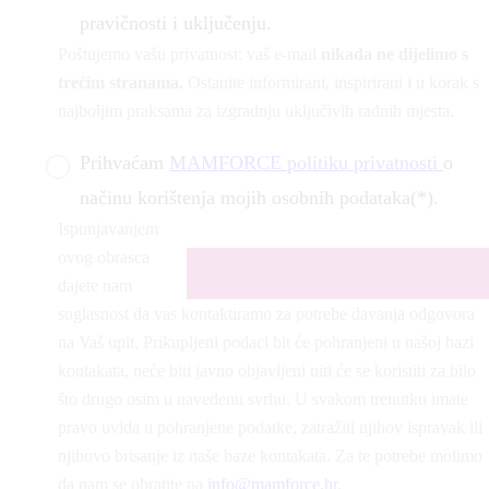
pravičnosti i uključenju.
Poštujemo vašu privatnost: vaš e-mail
nikada ne dijelimo s
trećim stranama.
Ostanite informirani, inspirirani i u korak s
najboljim praksama za izgradnju uključivih radnih mjesta.
Prihvaćam
MAMFORCE politiku privatnosti
o
načinu korištenja mojih osobnih podataka(*).
Ispunjavanjem
ovog obrasca
dajete nam
suglasnost da vas kontaktiramo za potrebe davanja odgovora
na Vaš upit. Prikupljeni podaci bit će pohranjeni u našoj bazi
kontakata, neće biti javno objavljeni niti će se koristiti za bilo
što drugo osim u navedenu svrhu. U svakom trenutku imate
pravo uvida u pohranjene podatke, zatražiti njihov ispravak ili
njihovo brisanje iz naše baze kontakata. Za te potrebe molimo
da nam se obratite na
info@mamforce.hr
.