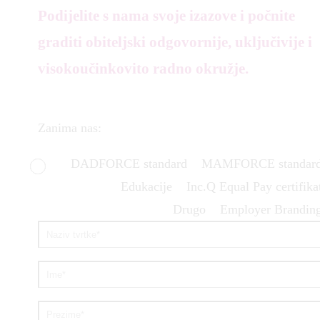
Podijelite s nama svoje izazove i počnite
graditi obiteljski odgovornije, uključivije i
visokoučinkovito radno okružje.
Zanima nas:
DADFORCE standard
MAMFORCE standar
Edukacije
Inc.Q Equal Pay certifika
Drugo
Employer Brandin