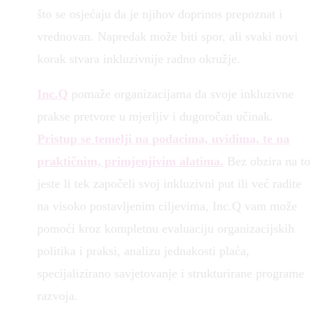
što se osjećaju da je njihov doprinos prepoznat i
vrednovan. Napredak može biti spor, ali svaki novi
korak stvara inkluzivnije radno okružje.
Inc.Q
pomaže organizacijama da svoje inkluzivne
prakse pretvore u mjerljiv i dugoročan učinak.
Pristup se temelji na podacima, uvidima, te na
praktičnim, primjenjivim alatima.
Bez obzira na to
jeste li tek započeli svoj inkluzivni put ili već radite
na visoko postavljenim ciljevima, Inc.Q vam može
pomoći kroz kompletnu evaluaciju organizacijskih
politika i praksi, analizu jednakosti plaća,
specijalizirano savjetovanje i strukturirane programe
razvoja.