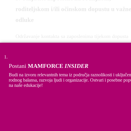
roditeljskom i/ili očinskom dopustu u važn
odluke
Održavanje kontakta sa zaposlenima tijekom dopusta
pokazuje da se njihovi raniji doprinosi i dalje cijenje,
čak i kada su odsutni. Potrudite se informirati ih o
važnim novostima ili promjenama u timu. Uzmite ih 
Postani
MAMFORCE
INSIDER
obzir prilikom promocija ukoliko je moguće,
Budi na izvoru relevantnih tema iz područja raznolikosti i uključen
rodnog balansa, razvoja ljudi i organizacije. Ostvari i posebne pop
uzimajući u obzir njihov doprinos prije dopusta. Time
na naše edukacije!
se osigurava jednaka profesionalna putanja za sve, be
obzira na obiteljske obveze.