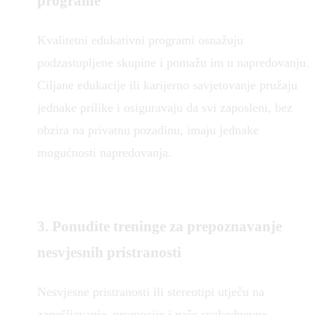
programe
Kvalitetni edukativni programi osnažuju
podzastupljene skupine i pomažu im u napredovanju.
Ciljane edukacije ili karijerno savjetovanje pružaju
jednake prilike i osiguravaju da svi zaposleni, bez
obzira na privatnu pozadinu, imaju jednake
mogućnosti napredovanja.
3. Ponudite treninge za prepoznavanje
nesvjesnih pristranosti
Nesvjesne pristranosti ili stereotipi utječu na
zapošljavanje, promocije i naše svakodnevne