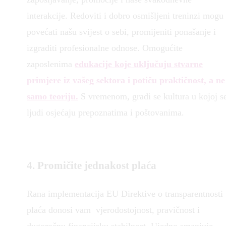
interakcije. Redoviti i dobro osmišljeni treninzi mogu
povećati našu svijest o sebi, promijeniti ponašanje i
izgraditi profesionalne odnose. Omogućite
zaposlenima
edukacije koje uključuju stvarne
primjere iz vašeg sektora i potiču praktičnost, a ne
samo teoriju.
S vremenom, gradi se kultura u kojoj s
ljudi osjećaju prepoznatima i poštovanima.
4. P
romičite jednakost plaća
Rana implementacija EU Direktive o transparentnosti
plaća donosi vam vjerodostojnost, pravičnost i