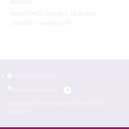
NOVOSTI
MAMFORCE u praksi: 10 godina
podrške i razvoja u INI
Pravila privatnosti
Nemoj otići dok ne postaneš MAMFORCE
Insider!