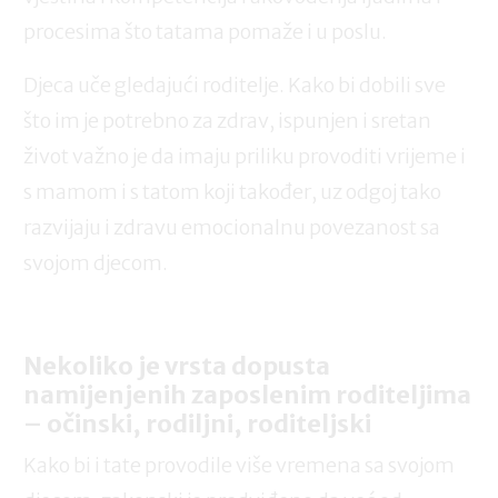
procesima što tatama pomaže i u poslu.
Djeca uče gledajući roditelje. Kako bi dobili sve
što im je potrebno za zdrav, ispunjen i sretan
život važno je da imaju priliku provoditi vrijeme i
s mamom i s tatom koji također, uz odgoj tako
razvijaju i zdravu emocionalnu povezanost sa
svojom djecom.
Nekoliko je vrsta dopusta
namijenjenih zaposlenim roditeljima
– očinski, rodiljni, roditeljski
Kako bi i tate provodile više vremena sa svojom