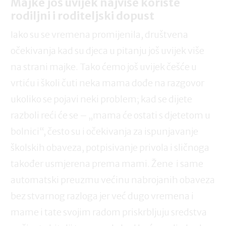
Majke još uvijek najviše koriste
rodiljni i roditeljski dopust
Iako su se vremena promijenila, društvena
očekivanja kad su djeca u pitanju još uvijek više
na strani majke. Tako ćemo još uvijek češće u
vrtiću i školi čuti neka mama dođe na razgovor
ukoliko se pojavi neki problem; kad se dijete
razboli reći će se – „mama će ostati s djetetom u
bolnici“, često su i očekivanja za ispunjavanje
školskih obaveza, potpisivanje privola i sličnoga
također usmjerena prema mami. Žene i same
automatski preuzmu većinu nabrojanih obaveza
bez stvarnog razloga jer već dugo vremena i
mame i tate svojim radom priskrbljuju sredstva