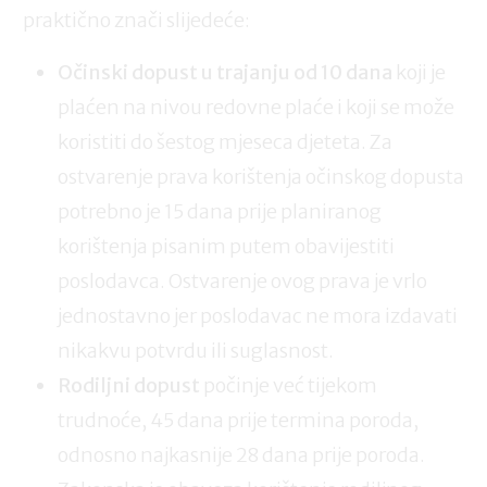
praktično znači slijedeće:
Očinski dopust u trajanju od 10 dana
koji je
plaćen na nivou redovne plaće i koji se može
koristiti do šestog mjeseca djeteta. Za
ostvarenje prava korištenja očinskog dopusta
potrebno je 15 dana prije planiranog
korištenja pisanim putem obavijestiti
poslodavca. Ostvarenje ovog prava je vrlo
jednostavno jer poslodavac ne mora izdavati
nikakvu potvrdu ili suglasnost.
Rodiljni dopust
počinje već tijekom
trudnoće, 45 dana prije termina poroda,
odnosno najkasnije 28 dana prije poroda.