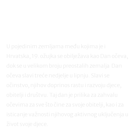
U pojedinim zemljama među kojima je i
Hrvatska, 19. ožujka se obilježava kao Dan očeva,
dok se u velikom broju preostalih zemalja Dan
očeva slavi treće nedjelje u lipnju. Slavi se
očinstvo, njihov doprinos rastu i razvoju djece,
obitelji i društvu. Taj dan je prilika za zahvalu
očevima za sve što čine za svoje obitelji, kao i za
isticanje važnosti njihovog aktivnog uključenja u
život svoje djece.