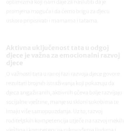
optimizma koji nam daje za naslutiti da je
promjena moguća i da ćemo brigu za djecu
uskoro pripisivati i mamama i tatama.
Aktivna uključenost tata u odgoj
djece je važna za emocionalni razvoj
djece
O važnosti tata u ranoj fazi razvoja djece govore
rezultati brojnih istraživanja koji pokazuju da
djeca angažiranih, aktivnih očeva bolje razvijaju
socijalne vještine, manje su skloni sukobima te
imaju više samopouzdanja. Uz to, razvoj
roditeljskih kompetencija utječe na razvoj mekih
vještina i kompetencija rukovođenja ljudima i