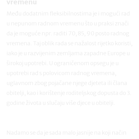
vremenu
Među dodatnim fleksibilnostima je i mogući rad
u nepunom radnom vremenu što u praksi znači
da je moguće npr. raditi 70, 85, 90 posto radnog
vremena. Taj oblik rada se nažalost rijetko koristi,
iako je u razvijenim zemljama zapadne Europe u
širokoj upotrebi. U ograničenom opsegu je u
upotrebi rad s polovicom radnog vremena,
uglavnom zbog pojačane njege djeteta ili člana
obitelji, kao i korištenje roditeljskog dopusta do 3.
godine života u slučaju više djece u obitelji.
Nadamo se da je sada malo jasnije na koji način