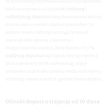
za život obitelji te provode kod kuće podjednaku
količinu vremena uz izuzetak
rodiljnog i
roditeljskog dopusta
kojeg dominantno koriste
mame iako su velikim dijelom predviđeni za
podjelu među roditeljima moguća već od
najranije dobi djeteta. Zakonima i
mogućnostima usprkos, žene koriste 99,7 %
rodiljnog dopusta
koji traje do šestog mjeseca
života djeteta te 96 % roditeljskog, koji je
predviđen za jednako podjelu među roditeljima
od šestog mjeseca pa do 8. godine života djeteta.
Očinski dopust u trajanju od 10 dana