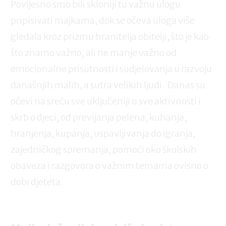
Povijesno smo bili skloniji tu važnu ulogu
pripisivati majkama, dok se očeva uloga više
gledala kroz prizmu hranitelja obitelji, što je kao
što znamo važno, ali ne manje važno od
emocionalne prisutnosti i sudjelovanja u razvoju
današnjih malih, a sutra velikih ljudi. Danas su
očevi na sreću sve uključeniji u sve aktivnosti i
skrb o djeci, od previjanja pelena, kuhanja,
hranjenja, kupanja, uspavljivanja do igranja,
zajedničkog spremanja, pomoći oko školskih
obaveza i razgovora o važnim temama ovisno o
dobi djeteta.