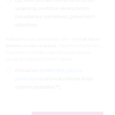
Da, želim primati novosti sa stručnim
savjetima, osvrtima i ekskluzivnim
ponudama o raznolikosti, pravičnosti i
uključenju.
Poštujemo vašu privatnost: vaš e-mail
nikada ne
dijelimo s trećim stranama.
Ostanite informirani,
inspirirani i u korak s najboljim praksama za
izgradnju uključivih radnih mjesta.
Prihvaćam
MAMFORCE politiku
privatnosti
o načinu korištenja mojih
osobnih podataka(*).