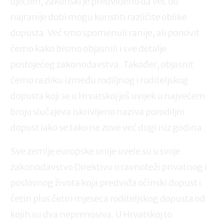
djecom, zakonski je predviđeno da već od
najranije dobi mogu koristiti različite oblike
dopusta. Već smo spomenuli ranije, ali ponovit
ćemo kako bismo objasnili i sve detalje
postojećeg zakonodavstva. Također, objasnit
ćemo razliku između rodiljnog i roditeljskog
dopusta koji se u Hrvatskoj još uvijek u najvećem
broju slučajeva iskrivljeno naziva porodiljni
dopust iako se tako ne zove već dugi niz godina.
Sve zemlje europske unije uvele su u svoje
zakonodavstvo Direktivu o ravnoteži privatnog i
poslovnog života koja predviđa očinski dopust i
četiri plus četiri mjeseca roditeljskog dopusta od
kojih su dva neprenosiva. U Hrvatskoj to