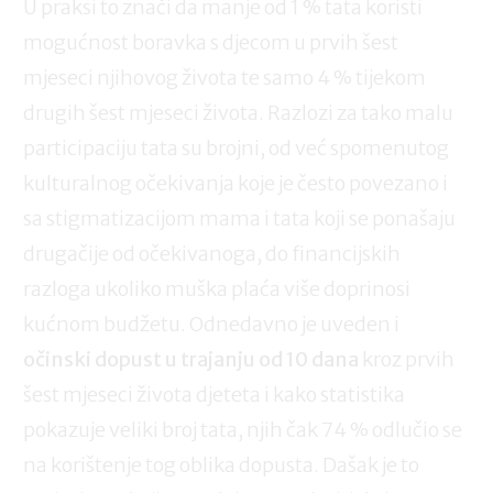
U praksi to znači da manje od 1 % tata koristi
mogućnost boravka s djecom u prvih šest
mjeseci njihovog života te samo 4 % tijekom
drugih šest mjeseci života. Razlozi za tako malu
participaciju tata su brojni, od već spomenutog
kulturalnog očekivanja koje je često povezano i
sa stigmatizacijom mama i tata koji se ponašaju
drugačije od očekivanoga, do financijskih
razloga ukoliko muška plaća više doprinosi
kućnom budžetu. Odnedavno je uveden i
očinski dopust u trajanju od 10 dana
kroz prvih
šest mjeseci života djeteta i kako statistika
pokazuje veliki broj tata, njih čak 74 % odlučio se
na korištenje tog oblika dopusta. Dašak je to