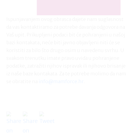
Ispunjavanjem ovog obrasca dajete nam suglasnost
da vas kontaktiramo za potrebe davanja odgovora na
Vaš upit. Prikupljeni podaci bit će pohranjeni u našoj
bazi kontakata, neće biti javno objavljeni niti će se
koristiti za bilo što drugo osim u navedenu svrhu. U
svakom trenutku imate pravo uvida u pohranjene
podatke, zatražiti njihov ispravak ili njihovo brisanje
iz naše baze kontakata. Za te potrebe molimo da nam
se obratite na
info@mamforce.hr
.