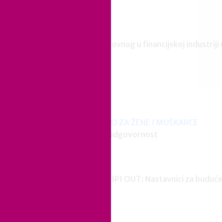
PBZ
Ravnoteža privatnog i poslovnog u financijskoj industr
ti
RE-KREIRAJ ŽIVOT I POSAO ZA ŽENE I MUŠKARCE
Uravnotežena roditeljska odgovornost
POBUDIMO JEDNAKOST
JEDNAKOST IN – STEREOTIPI OUT: Nastavnici za buduće
ektive