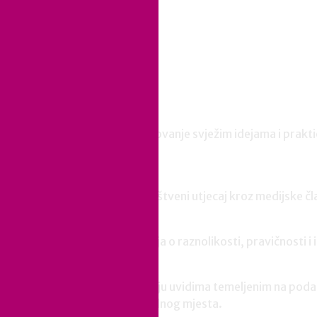
Perspektive
Izdvojeno
Blog
Unaprijedite svoje DEI putovanje svježim idejama i prakt
budućnosti.
Iz medija
Istražite naš poslovni i društveni utjecaj kroz medijske čl
Novosti
Budite na izvoru informacija o raznolikosti, pravičnosti i
Publikacije
Osnažite svoju HR strategiju uvidima temeljenim na poda
organizacijske kulture i radnog mjesta.