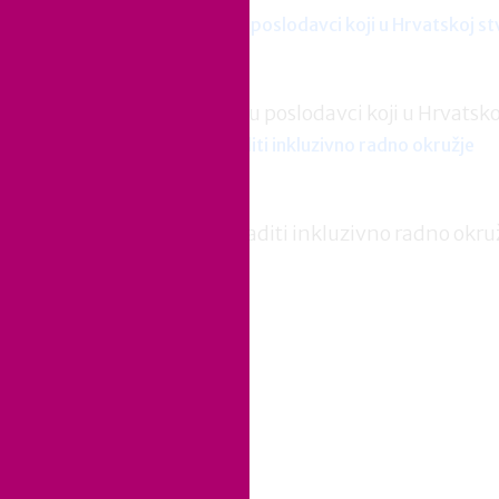
NOVOSTI
Od riječi do djela: ovo su poslodavci koji u Hrvatsk
BLOG
DEI u praksi: Kako izgraditi inkluzivno radno okru
kt
h