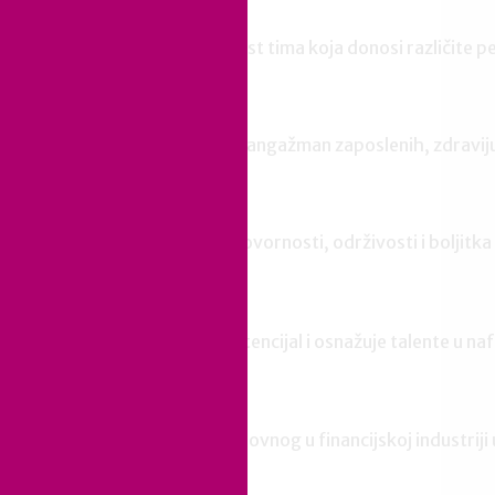
Naš tim
Naša prednost je raznolikost tima koja donosi različite p
Poslovni utjecaj
Naši klijenti ostvaruju bolji angažman zaposlenih, zdravi
Društveni utjecaj
Vodimo se principima odgovornosti, održivosti i boljitka 
INA
MAMFORCE otključava potencijal i osnažuje talente u naft
PBZ
Ravnoteža privatnog i poslovnog u financijskoj industr