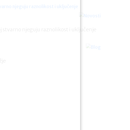
oj stvarno njeguju raznolikost i uključenje
žje