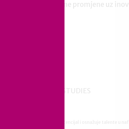
Stvaramo pozitivne promjene uz inov
Naša svrha
Naš tim
Poslovni utjecaj
Društveni utjecaj
FEATURED CASE STUDIES
INA
MAMFORCE otključava potencijal i osnažuje talente u naft