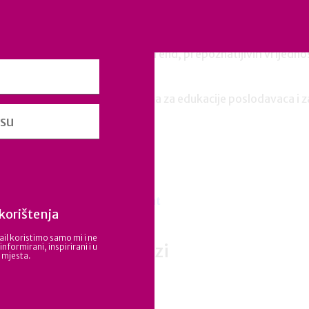
Saznajte koliko su usklađene politike vaše kompanije i is
Employer branding
Pretvorite svoju tvrtku u brend, prepoznatljivih vrijednos
Boost learning
Boost e-learning platforma za edukacije poslodavaca i z
HR Certifikati
MAMFORCE standard
DADFORCE Standard
INC.Q EQUAL PAY Certifikat
korištenja
INC.Q ALL
il koristimo samo mi i ne
Strategije i treninzi
nformirani, inspirirani i u
h mjesta.
Employer Branding
Boost Learning