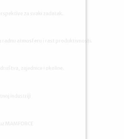
erspektive za svaki zadatak.
ju radnu atmosferu i rast produktivnosti.
društva, zajednice i okoline.
noj industriji
iji uz MAMFORCE