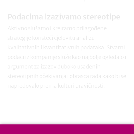
Podacima izazivamo stereotipe
Aktivno slušamo i kreiramo prilagođene
strategije koristeći cjelovitu analizu
kvalitativnih i kvantitativnih podataka. Stvarni
podaci iz kompanije služe kao najbolje ogledalo i
argument za izazov duboko usađenih
stereotipnih očekivanja i obrasca rada kako bi se
napredovalo prema kulturi pravičnosti.