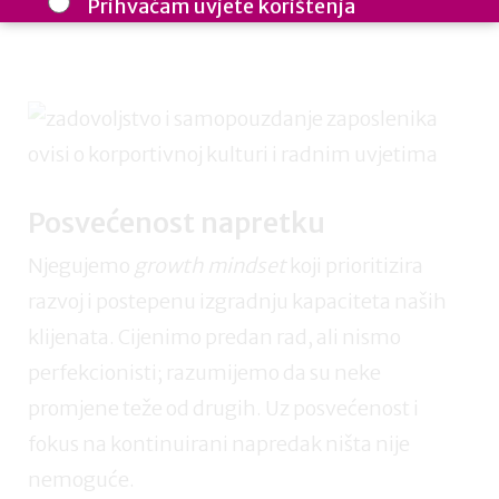
Prihvaćam uvjete korištenja
Cijenimo vašu privatnost: vaš e-mail koristimo samo mi i ne
dijelimo s trećim stranama. Budite informirani, inspirirani i u
koraku u izgradnji uključivih radnih mjesta.
Posvećenost napretku
Njegujemo
growth mindset
koji prioritizira
razvoj i postepenu izgradnju kapaciteta naših
klijenata. Cijenimo predan rad, ali nismo
perfekcionisti; razumijemo da su neke
promjene teže od drugih. Uz posvećenost i
fokus na kontinuirani napredak ništa nije
nemoguće.