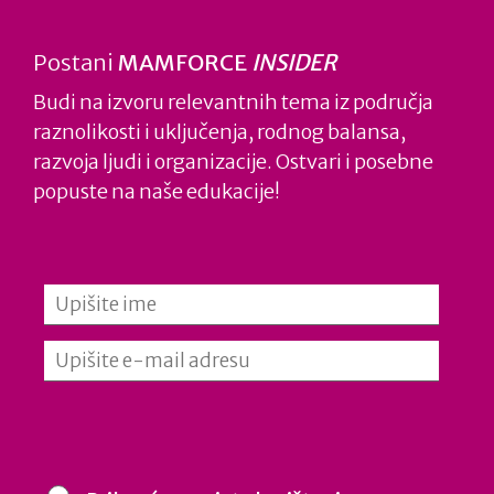
Postani
MAMFORCE
INSIDER
Podržavamo raznolikost
Budi na izvoru relevantnih tema iz područja
Raznolikost nas čini pametnijima, a otvorenost
raznolikosti i uključenja, rodnog balansa,
razvoja ljudi i organizacije. Ostvari i posebne
za različite pristupe bogatijima, u svakom
popuste na naše edukacije!
smislu. Raznolikost i uključenje su nužni za
uspješno poslovanje današnjice. Radeći s našim
klijentima na prepoznavanju vrijednosti
raznolikosti, pomažemo im kreirati učinkovite
timove i graditi podržavajuću organizacijsku
kulturu. Kroz sinergiju različitih iskustava i
perspektiva dodajemo vrijednost strateškim
izazovima naših klijenata.