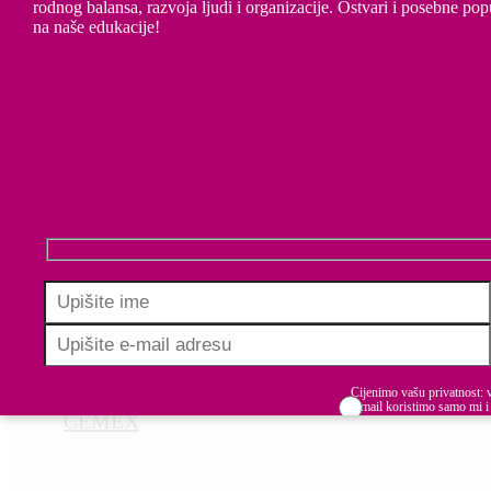
rodnog balansa, razvoja ljudi i organizacije. Ostvari i posebne pop
na naše edukacije!
FORVIS MAZARS
Cijenimo vašu privatnost: 
e-mail koristimo samo mi i
CEMEX
dijelimo s trećim stranama.
Budite informirani, inspirirani i u koraku u
Prihvaćam uvjete korište
izgradnji uključivih radnih mjesta.