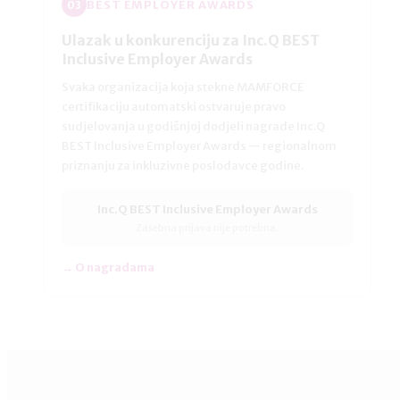
BEST EMPLOYER AWARDS
03
Ulazak u konkurenciju za Inc.Q BEST
Inclusive Employer Awards
Svaka organizacija koja stekne MAMFORCE
certifikaciju automatski ostvaruje pravo
sudjelovanja u godišnjoj dodjeli nagrade Inc.Q
BEST Inclusive Employer Awards — regionalnom
priznanju za inkluzivne poslodavce godine.
Inc.Q BEST Inclusive Employer Awards
Zasebna prijava nije potrebna.
→ O nagradama