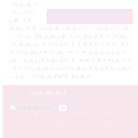
Ispunjavanjem
ovog obrasca
dajete nam
suglasnost da vas kontaktiramo za potrebe davanja odgovora
na Vaš upit. Prikupljeni podaci bit će pohranjeni u našoj bazi
kontakata, neće biti javno objavljeni niti će se koristiti za bilo
što drugo osim u navedenu svrhu. U svakom trenutku imate
pravo uvida u pohranjene podatke, zatražiti njihov ispravak ili
njihovo brisanje iz naše baze kontakata. Za te potrebe molimo
da nam se obratite na
info@mamforce.hr
.
Pravila privatnosti
Nemoj otići dok ne postaneš MAMFORCE Insider!