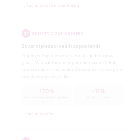
→ Saznajte više o standardu
ISKUSTVO ZAPOSLENIH
02
Stvarni podaci vaših zaposlenih
Employee Experience survey daje ljudima pravi
glas, a Vama informacije potrebne za rad. Otkrit
ćete što dobro funkcionira, što stvara izazove i gdje
se nalaze najveće prilike.
+20%
−11%
iskustvo zaposlenih u jednoj
stopa bolovanja
godini
→ Saznajte više