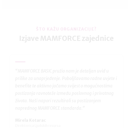
ŠTO KAŽU ORGANIZACIJE?
Izjave MAMFORCE zajednice
“MAMFORCE BASIC pružio nam je detaljan uvid u
prilike za unaprjeđenje. Poboljšavamo radne uvjete i
benefite te aktivno jačamo svijest o mogućnostima
i
postizanja ravnoteže između poslovnog i privatnog
života. Naši napori rezultirali su postizanjem
naprednog MAMFORCE standarda.”
Mirela Kotarac
Direktorica Ljudskih resursa