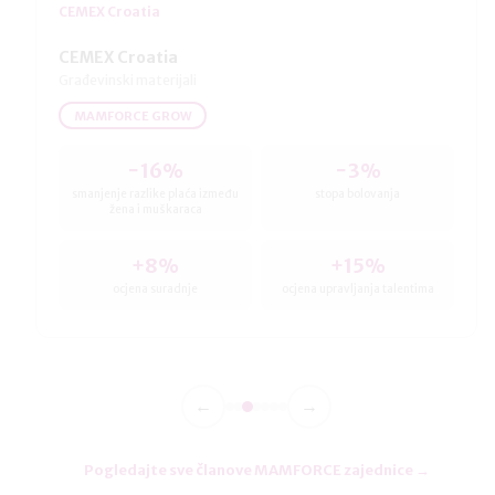
CEMEX Croatia
CEMEX Croatia
Građevinski materijali
MAMFORCE GROW
−16%
−3%
smanjenje razlike plaća između
stopa bolovanja
žena i muškaraca
+8%
+15%
ocjena suradnje
ocjena upravljanja talentima
←
→
Pogledajte sve članove MAMFORCE zajednice →