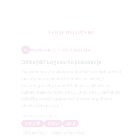
ŠTO JE UKLJUČENO
MAMFORCE CERTIFIKACIJA
01
Obiteljski odgovorno poslovanje
Znanstveno utemeljen standard koji potvrđuje vašu
posvećenost ravnoteži između poslovnog i
privatnog života, rodnom balansu i inkluzivnoj
kulturi. Steknite MAMFORCE i DADFORCE certifikat i
pokažite da vaša organizacija svoje vrijednosti
uistinu živi u praksi.
RAZINE STANDARDA
CHANGE
GROW
LEAD
ESG izvještaj
Employer branding