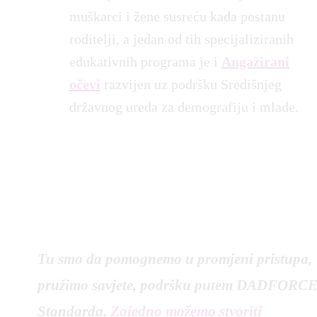
Prihvaćam uvjete korište
izgradnji uključivih radnih mjesta.
muškarci i žene susreću kada postanu
roditelji, a jedan od tih specijaliziranih
edukativnih programa je i
Angažirani
očevi
razvijen uz podršku Središnjeg
državnog ureda za demografiju i mlade.
Tu smo da pomognemo u promjeni pristupa,
pružimo savjete, podršku putem DADFORC
Standarda.
Zajedno možemo stvoriti