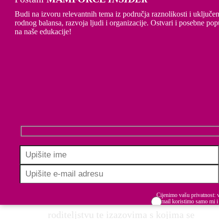
Budi na izvoru relevantnih tema iz područja raznolikosti i uključen
rodnog balansa, razvoja ljudi i organizacije. Ostvari i posebne pop
na naše edukacije!
Family-friendly kompanije
Riječ je o kompanijama koje aktivno rade
Cijenimo vašu privatnost: 
na edukaciji zaposlenih o (budućem)
e-mail koristimo samo mi i
dijelimo s trećim stranama.
roditeljstvu te izazovima s kojima se
Budite informirani, inspirirani i u koraku u