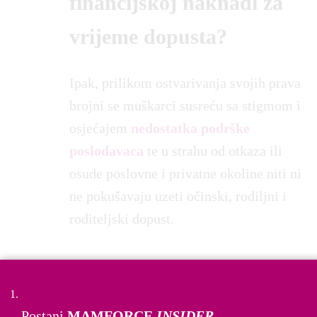
financijskoj naknadi za
vrijeme dopusta?
Ipak, prilikom ostvarivanja svojih prava
brojni se muškarci susreću sa stigmom i
osjećajem
nedostatka podrške
poslodavaca
te u strahu od otkaza ili
osude poslovne i privatne okoline niti ni
ne pokušavaju uzeti očinski, rodiljni i
roditeljski dopust.
Postani
MAMFORCE
INSIDER