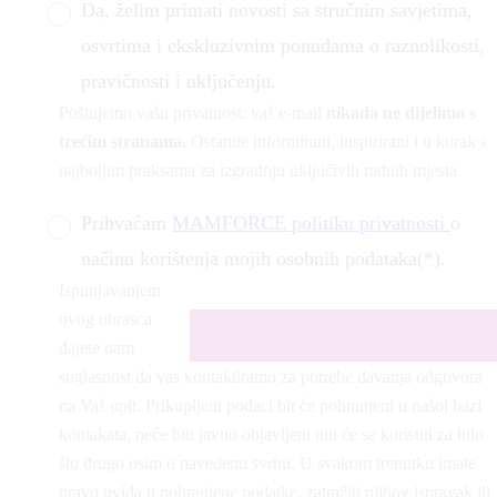
Da, želim primati novosti sa stručnim savjetima,
osvrtima i ekskluzivnim ponudama o raznolikosti,
pravičnosti i uključenju.
Poštujemo vašu privatnost: vaš e-mail
nikada ne dijelimo s
trećim stranama.
Ostanite informirani, inspirirani i u korak s
najboljim praksama za izgradnju uključivih radnih mjesta.
Prihvaćam
MAMFORCE politiku privatnosti
o
načinu korištenja mojih osobnih podataka(*).
Ispunjavanjem
ovog obrasca
dajete nam
suglasnost da vas kontaktiramo za potrebe davanja odgovora
na Vaš upit. Prikupljeni podaci bit će pohranjeni u našoj bazi
kontakata, neće biti javno objavljeni niti će se koristiti za bilo
što drugo osim u navedenu svrhu. U svakom trenutku imate
pravo uvida u pohranjene podatke, zatražiti njihov ispravak ili