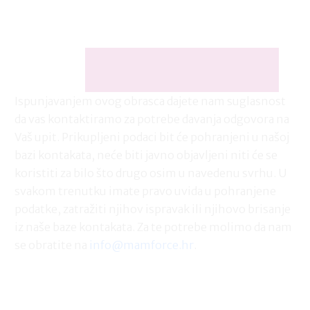
Ispunjavanjem ovog obrasca dajete nam suglasnost
da vas kontaktiramo za potrebe davanja odgovora na
Vaš upit. Prikupljeni podaci bit će pohranjeni u našoj
bazi kontakata, neće biti javno objavljeni niti će se
koristiti za bilo što drugo osim u navedenu svrhu. U
svakom trenutku imate pravo uvida u pohranjene
podatke, zatražiti njihov ispravak ili njihovo brisanje
iz naše baze kontakata. Za te potrebe molimo da nam
se obratite na
info@mamforce.hr
.