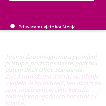
Prihvaćam uvjete korištenja
Cijenimo vašu privatnost: vaš e-mail koristimo samo mi i ne
dijelimo s trećim stranama. Budite informirani, inspirirani i u
koraku u izgradnji uključivih radnih mjesta.
Tu smo da pomognemo u promjeni
pristupa, pružimo savjete, podršku
putem DADFORCE Standarda.
Zajedno možemo stvoriti okruženje
u kojem će svi roditelji, bez obzira na
spol, moći ravnopravno koristiti
roditeljske pogodnosti bez straha i
stigme.