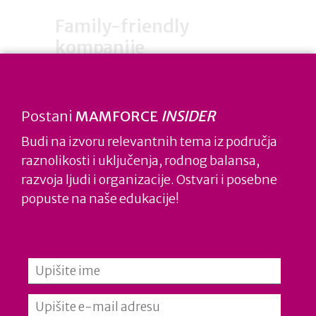
Family-friendly
kompanije
Riječ je o kompanijama koje
aktivno rade na edukaciji
Postani
MAMFORCE
INSIDER
zaposlenih o (budućem)
Budi na izvoru relevantnih tema iz područja
roditeljstvu te izazovima s
raznolikosti i uključenja, rodnog balansa,
kojima se muškarci i žene
razvoja ljudi i organizacije. Ostvari i posebne
susreću kada postanu roditelji,
popuste na naše edukacije!
a jedan od tih specijaliziranih
edukativnih programa je i
Angažirani očevi
razvijen uz
podršku Središnjeg državnog
ureda za demografiju i mlade.