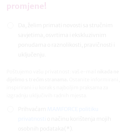
promjene!
Da, želim primati novosti sa stručnim
savjetima, osvrtima i ekskluzivnim
ponudama o raznolikosti, pravičnosti i
uključenju.
Poštujemo vašu privatnost: vaš e-mail
nikada ne
dijelimo s trećim stranama.
Ostanite informirani,
inspirirani i u korak s najboljim praksama za
izgradnju uključivih radnih mjesta.
Prihvaćam
MAMFORCE politiku
privatnosti
o načinu korištenja mojih
osobnih podataka(*).